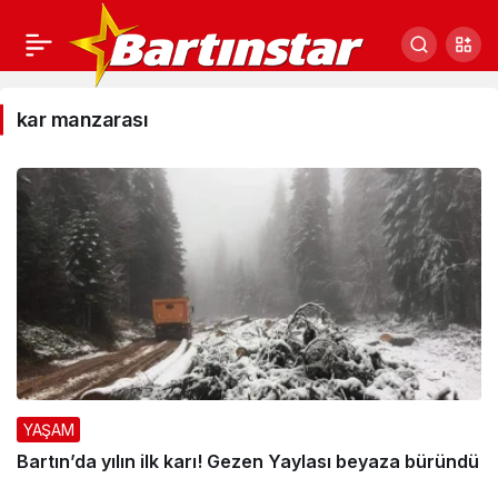
kar
kar manzarası
manzarası
Haberleri
YAŞAM
Bartın’da yılın ilk karı! Gezen Yaylası beyaza büründü