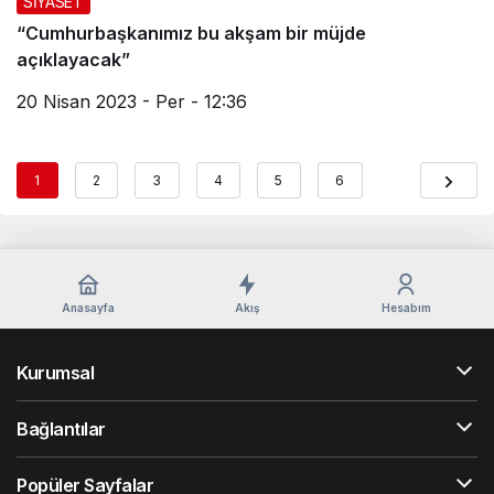
SİYASET
“Cumhurbaşkanımız bu akşam bir müjde
açıklayacak”
20 Nisan 2023 - Per - 12:36
1
2
3
4
5
6
Anasayfa
Akış
Hesabım
Kurumsal
Bağlantılar
Popüler Sayfalar