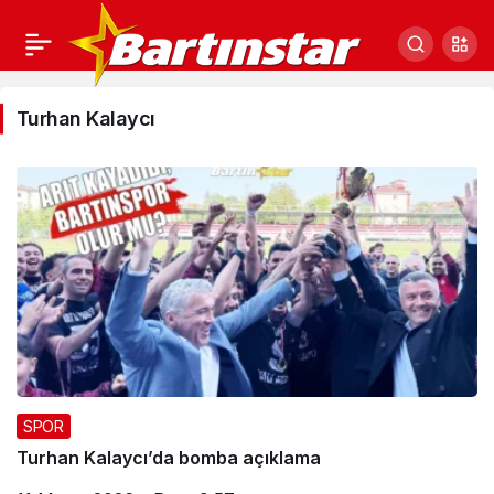
Turhan
Turhan Kalaycı
Kalaycı
Haberleri
SPOR
Turhan Kalaycı’da bomba açıklama