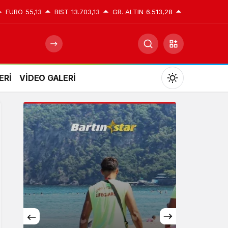
EURO
55,13
BIST
13.703,13
GR. ALTIN
6.513,28
ERİ
VİDEO GALERİ
Mod
değiştir
Gündüz Modu
Gündüz modunu seçin.
Gece Modu
Gece modunu seçin.