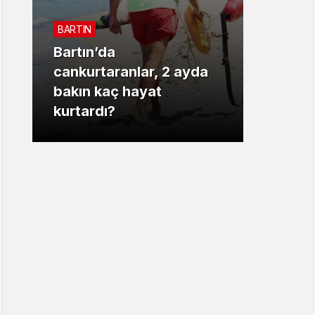
Sistem Modu
BARTIN
Sistem modunu seçin.
Bartın’da
3. SAYF
cankurtaranlar, 2 ayda
bakın kaç hayat
Vali 
kurtardı?
motor