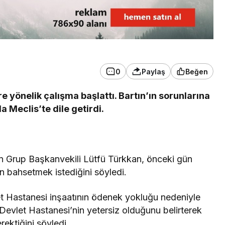
3. SAYFA
Ankara’dan İnkumu’na
tatile gelmişti!
0
Paylaş
Beğen
Kurtarılamadı
ere yönelik çalışma başlattı. Bartın’ın sorunlarına
da Meclis’te dile getirdi.
inin Grup Başkanvekili Lütfü Türkkan, önceki gün
n bahsetmek istediğini söyledi.
vlet Hastanesi inşaatının ödenek yokluğu nedeniyle
evlet Hastanesi’nin yetersiz olduğunu belirterek
ktiğini söyledi.