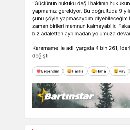
“Güçlünün hukuku değil haklının hukukun
yapmamız gerekiyor. Bu doğrultuda 9 yıl
şunu şöyle yapmasaydım diyebileceğim hiç
zaman birileri memnun kalmayabilir. Fak
biz adaletten ayrılmadan yolumuza devam 
Kararname ile adli yargıda 4 bin 261, ida
değişti.
Beğendim
Harika
Haha
Vay