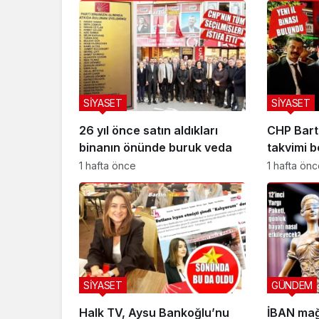
SİYASET
SİYASET
26 yıl önce satın aldıkları
CHP Bart
binanın önünde buruk veda
takvimi be
1 hafta önce
1 hafta ön
SİYASET
GÜNDEM
Halk TV, Aysu Bankoğlu’nu
İBAN mağ