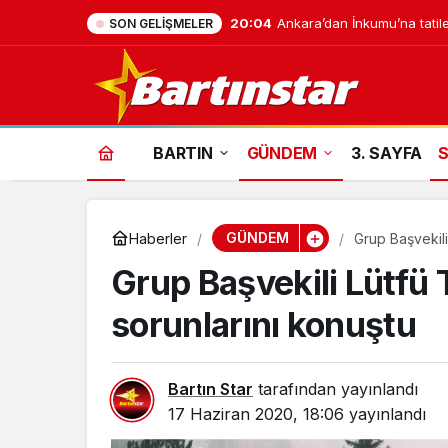
20:04
Ankara’dan İnkumu’na tatile
SON GELIŞMELER
BARTIN
GÜNDEM
3. SAYFA
GÜNDEM
Haberler
Grup Başvekili
Grup Başvekili Lütfü 
sorunlarını konuştu
Bartın Star
tarafından yayınlandı
17 Haziran 2020, 18:06
yayınlandı