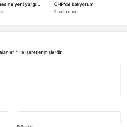
esine yeni yargı
CHP’de kalıyorum
ce
2 hafta önce
 alanlar
*
ile işaretlenmişlerdir
E-Posta
*