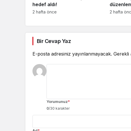
hedef aldı!
düzenlem
düzeni
2 hafta önce
2 hafta ön
Bir Cevap Yaz
E-posta adresiniz yayınlanmayacak.
Gerekli
Yorumunuz
*
0
/30 karakter
Ad
*