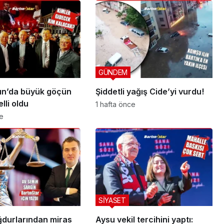
GÜNDEM
ın’da büyük göçün
Şiddetli yağış Cide’yi vurdu!
lli oldu
1 hafta önce
ce
SİYASET
durlarından miras
Aysu vekil tercihini yaptı: