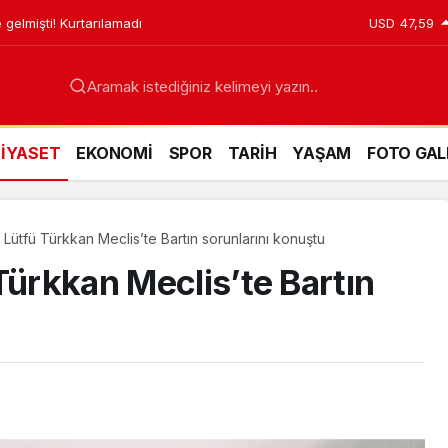
 gelmişti! Kurtarılamadı
USD
47,59
Aramak istediğiniz kelimeyi yazın..
SİYASET
EKONOMİ
SPOR
TARİH
YAŞAM
FOTO GAL
 Lütfü Türkkan Meclis’te Bartın sorunlarını konuştu
Türkkan Meclis’te Bartın