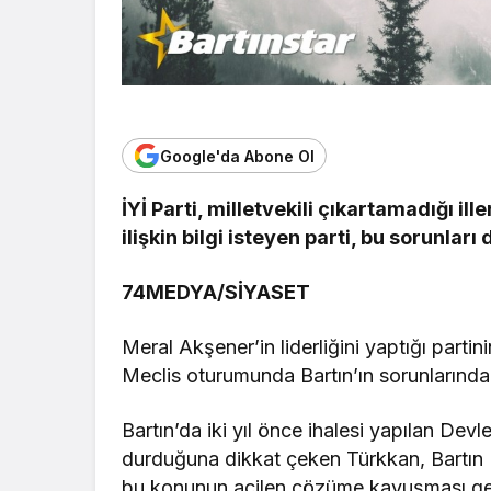
Google'da Abone Ol
İYİ Parti, milletvekili çıkartamadığı ill
ilişkin bilgi isteyen parti, bu sorunları 
74MEDYA/SİYASET
Meral Akşener’in liderliğini yaptığı part
Meclis oturumunda Bartın’ın sorunlarında
Bartın’da iki yıl önce ihalesi yapılan De
durduğuna dikkat çeken Türkkan, Bartın D
bu konunun acilen çözüme kavuşması gere