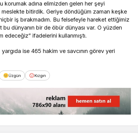
u korumak adına elimizden gelen her şeyi
ı meslekte bitirdik. Geriye döndüğüm zaman keşke
bir iş bırakmadım. Bu felsefeyle hareket ettiğimiz
at bu dünyanın bir de öbür dünyası var. O yüzden
edeceğiz” ifadelerini kullanmıştı.
ri yargıda ise 465 hakim ve savcının görev yeri
Üzgün
Kızgın