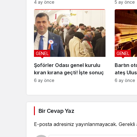
4 ay önce
5 ay önce
GENEL
GENEL
Şoförler Odası genel kurulu
Bartın ot
kıran kırana geçti! İşte sonuç
ateş Ulus
düştü
6 ay önce
6 ay önce
Bir Cevap Yaz
E-posta adresiniz yayınlanmayacak.
Gerekli