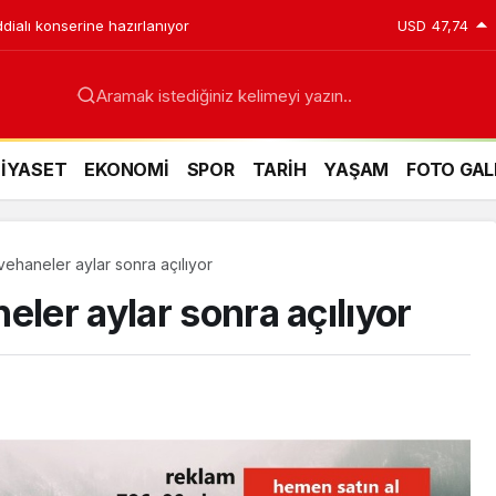
ddialı konserine hazırlanıyor
USD
47,74
Aramak istediğiniz kelimeyi yazın..
SİYASET
EKONOMİ
SPOR
TARİH
YAŞAM
FOTO GAL
vehaneler aylar sonra açılıyor
eler aylar sonra açılıyor