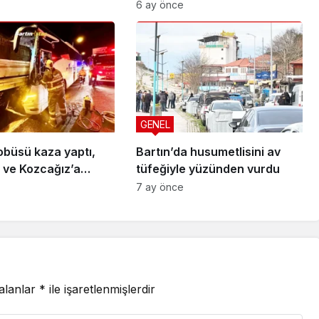
6 ay önce
GENEL
obüsü kaza yaptı,
Bartın’da husumetlisini av
 ve Kozcağız’a
tüfeğiyle yüzünden vurdu
7 ay önce
 alanlar
*
ile işaretlenmişlerdir