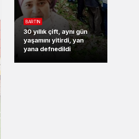
Sistem Modu
Sistem modunu seçin.
BARTIN
3. SAYF
30 yıllık çift, aynı gün
Bartı
yaşamını yitirdi, yan
baskın
yana defnedildi
kişi p