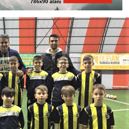
BARTIN
Kumluca, Bartın’da yılın
en iddialı konserine
hazırlanıyor