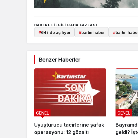
HABERLE ILGILI DAHA FAZLASI
#
64 ilde açılıyor
#
bartın haber
#
bartın haber
Benzer Haberler
GENEL
GENEL
Uyuşturucu tacirlerine şafak
Bayramda
operasyonu: 12 gözaltı
geldi? İş