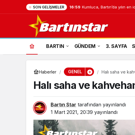
16:59
Kumluca, Bartın’da yılın en i
SON GELIŞMELER
BARTIN
GÜNDEM
3. SAYFA
GENEL
Haberler
Halı saha ve kah
Halı saha ve kahvehan
Bartın Star
tarafından yayınlandı
1 Mart 2021, 20:39
yayınlandı