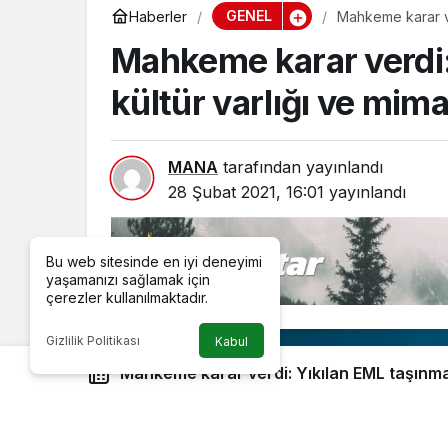
GENEL
Haberler
Mahkeme karar ver
Mahkeme karar verdi:
kültür varlığı ve mima
MANA
tarafından yayınlandı
28 Şubat 2021, 16:01
yayınlandı
Bu web sitesinde en iyi deneyimi
yaşamanızı sağlamak için
çerezler kullanılmaktadır.
Gizlilik Politikası
Kabul
Mahkeme karar verdi: Yıkılan EML taşınmaz kültür varlığı ve mimari
mirastır