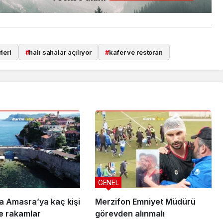
leri
#
halı sahalar açılıyor
#
kafer ve restoran
GENEL
 Amasra’ya kaç kişi
Merzifon Emniyet Müdürü
te rakamlar
görevden alınmalı