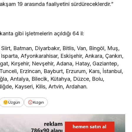
le akşam 19 arasında faaliyetini sürdüreceklerdir.”
kanta gibi işletmelerin açıldığı 64 il:
Siirt, Batman, Diyarbakır, Bitlis, Van, Bingöl, Muş,
, Isparta, Afyonkarahisar, Eskişehir, Ankara, Çankırı,
at, Kırşehir, Nevşehir, Adana, Hatay, Gaziantep,
unceli, Erzincan, Bayburt, Erzurum, Kars, İstanbul,
uğla, Antalya, Bilecik, Kütahya, Düzce, Bolu,
ğde, Kayseri, Kilis, Artvin, Ardahan.
Üzgün
Kızgın