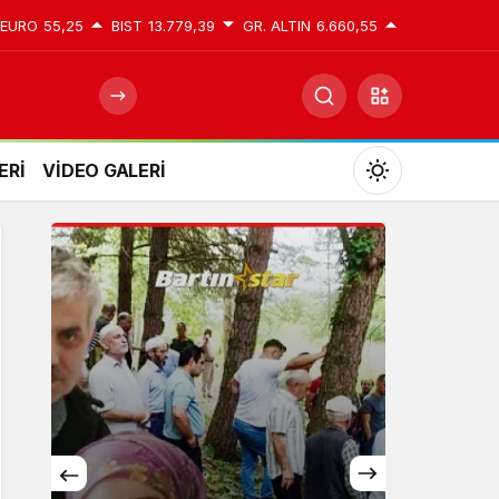
EURO
55,25
BIST
13.779,39
GR. ALTIN
6.660,55
ERİ
VİDEO GALERİ
Mod
değiştir
Gündüz Modu
Gündüz modunu seçin.
Gece Modu
Gece modunu seçin.