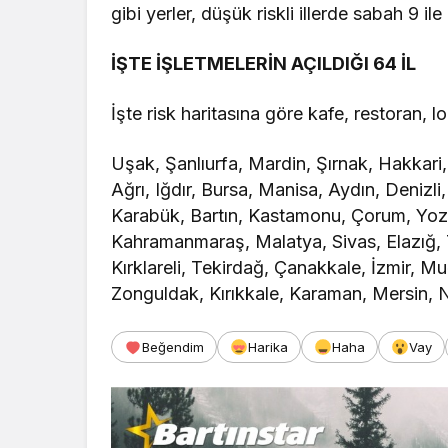
gibi yerler, düşük riskli illerde sabah 9 i
İŞTE İŞLETMELERİN AÇILDIĞI 64 İL
İşte risk haritasına göre kafe, restoran, lo
Uşak, Şanlıurfa, Mardin, Şırnak, Hakkari, 
Ağrı, Iğdır, Bursa, Manisa, Aydın, Denizli
Karabük, Bartın, Kastamonu, Çorum, Yozg
Kahramanmaraş, Malatya, Sivas, Elazığ, T
Kırklareli, Tekirdağ, Çanakkale, İzmir, M
Zonguldak, Kırıkkale, Karaman, Mersin, Ni
Beğendim
Harika
Haha
Vay