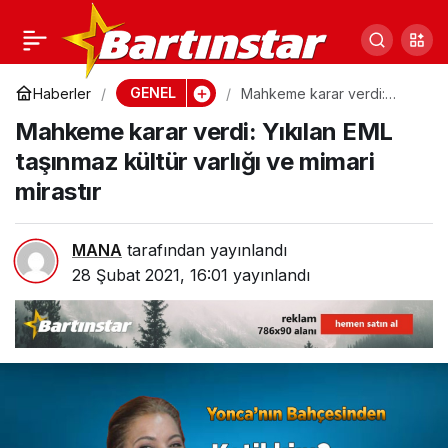
Genel Sekreter
0
Paylaş
Bartın’dan gitti! Kritik
GENEL
Haberler
Mahkeme karar verdi:
Yıkılan EML taşınmaz kültür
Mahkeme karar verdi: Yıkılan EML
varlığı ve mimari mirastır
koltuk sahibini buldu
taşınmaz kültür varlığı ve mimari
mirastır
MANA
tarafından yayınlandı
28 Şubat 2021, 16:01
yayınlandı