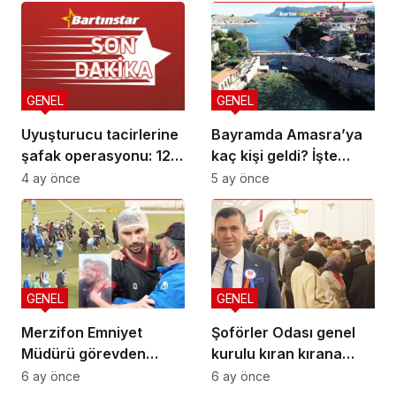
GENEL
GENEL
Uyuşturucu tacirlerine
Bayramda Amasra’ya
şafak operasyonu: 12
kaç kişi geldi? İşte
gözaltı
rakamlar
4 ay önce
5 ay önce
GENEL
GENEL
Merzifon Emniyet
Şoförler Odası genel
Müdürü görevden
kurulu kıran kırana
alınmalı
geçti! İşte sonuç
6 ay önce
6 ay önce