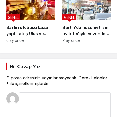
GENEL
GENEL
Bartın otobüsü kaza
Bartın’da husumetlisini
yaptı, ateş Ulus ve
av tüfeğiyle yüzünden
Kozcağız’a düştü
vurdu
6 ay önce
7 ay önce
Bir Cevap Yaz
E-posta adresiniz yayınlanmayacak.
Gerekli alanlar
*
ile işaretlenmişlerdir