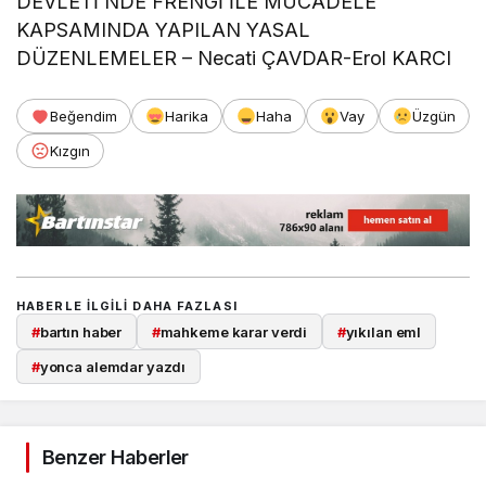
DEVLETİ’NDE FRENGİ İLE MÜCADELE
KAPSAMINDA YAPILAN YASAL
DÜZENLEMELER – Necati ÇAVDAR-Erol KARCI
Beğendim
Harika
Haha
Vay
Üzgün
Kızgın
HABERLE ILGILI DAHA FAZLASI
#
bartın haber
#
mahkeme karar verdi
#
yıkılan eml
#
yonca alemdar yazdı
Benzer Haberler