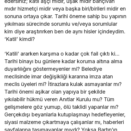
edersiniz; katil aşçı mıdır, uşak mıdır bahçıvan
mıdır hizmetçi midir veya başka biri/birileri midir en
sonuna ortaya çıkar. Tarihi öneme sahip bu yapının
yıkılması sürecinde sorumlu ve/veya sorumlular
kim diye araştırırken ben de aynı hisler içindeydim.
‘Katil’ kimdi?
‘Katili’ ararken karşıma o kadar çok fail çıktı ki…
Tarihi binayı bu günlere kadar koruma altına alma
duyarlılığını göstermeyenler mi? Belediye
meclisinde imar değişikliği kararına imza atan
meclis üyeleri mi? İtirazlara kulak asmayanlar mı?
Tarihi önemi aşikar olan yapıya bir şekilde
yıkılabilir hükmü veren Anıtlar Kurulu mu? Tüm
gelişmelere göz yumup, ölü taklidi yapanlar mı?
Gerçekdışı beyanlarla kutuplaşmayı hedefleyenler,
siyasi malzeme çıkartmaya çalışanlar mı, haberleri
sayfalarına taşımayanlar mıydı? Yoksa Bartın’ın