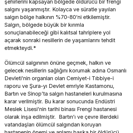
şehirlerini kapsayan bölgede öldürücü bir frengi
salgını yaşanmıştır. Kolayca ve süratle yayılan
salgın bölge halkının %70-80’ni etkilemiştir.
Salgın, bölgede büyük bir kırımla
sonuçlanabileceği gibi kalıtsal tahriplere yol
açarak sonraki nesillerin de yaşamlarını tehdit
etmekteydi.*
Ölümcül salgınının önüne geçmek, halkın ve
gelecek nesillerin sağlığını korumak adına Osmanlı
Devleti’nin organları olan Cemiyet-i Tıbbiye-i
raporu ve Şura-yı Devlet emriyle Kastamonu,
Bartın ve Sinop’ta salgın hastaneleri kurulmasına
karar verilmiştir. Bu karar sonucunda Endüstri
Meslek Lisesi’nin tarihi binası Frengi hastanesi
olarak inşa edilmiştir. Bartın’ı ve çevre illerdeki
vatandaşları ölümcül salgından koruyan
hastanenin önemi ve anlamı başka bir öldürücü