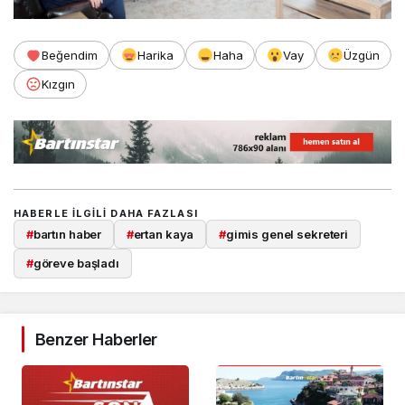
Beğendim
Harika
Haha
Vay
Üzgün
Kızgın
HABERLE ILGILI DAHA FAZLASI
#
bartın haber
#
ertan kaya
#
gimis genel sekreteri
#
göreve başladı
Benzer Haberler