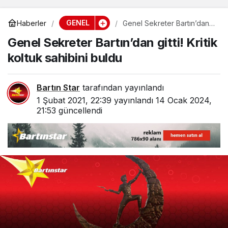
GENEL
Haberler
Genel Sekreter Bartın’dan
gitti! Kritik koltuk sahibini
Genel Sekreter Bartın’dan gitti! Kritik
buldu
koltuk sahibini buldu
Bartın Star
tarafından yayınlandı
1 Şubat 2021, 22:39
yayınlandı
14 Ocak 2024,
21:53
güncellendi