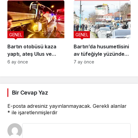
GENEL
GENEL
Bartın otobüsü kaza
Bartın’da husumetlisini
yaptı, ateş Ulus ve
av tüfeğiyle yüzünden
Kozcağız’a düştü
vurdu
6 ay önce
7 ay önce
Bir Cevap Yaz
E-posta adresiniz yayınlanmayacak.
Gerekli alanlar
*
ile işaretlenmişlerdir