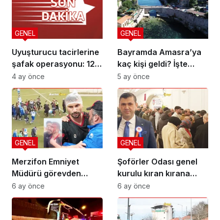
GENEL
GENEL
Uyuşturucu tacirlerine
Bayramda Amasra’ya
şafak operasyonu: 12
kaç kişi geldi? İşte
gözaltı
rakamlar
4 ay önce
5 ay önce
GENEL
GENEL
Merzifon Emniyet
Şoförler Odası genel
Müdürü görevden
kurulu kıran kırana
alınmalı
geçti! İşte sonuç
6 ay önce
6 ay önce