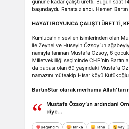
gününe kadar çalıştı üretti. Bugün saat 14
başındaydı. Rahatsızlandı. Hemen Bartın 
HAYATI BOYUNCA ÇALIŞTI ÜRETTİ, K
Kumluca’nın sevilen isimlerinden olan 
ile Zeynel ve Hüseyin Özsoy’un ağabeyiy
namıyla tanınan Mustafa Özsoy, 6 çocuk
Milletvekilliği seçiminde CHP’nin Bartın 
da babası olan 69 yaşındaki Mustafa Öz
namazını müteakip Hisar köyü Kütükoğlu M
BartınStar olarak merhuma Allah’tan ra
Mustafa Özsoy’un ardından! Orm
diye…
Beğendim
Harika
Haha
Vay