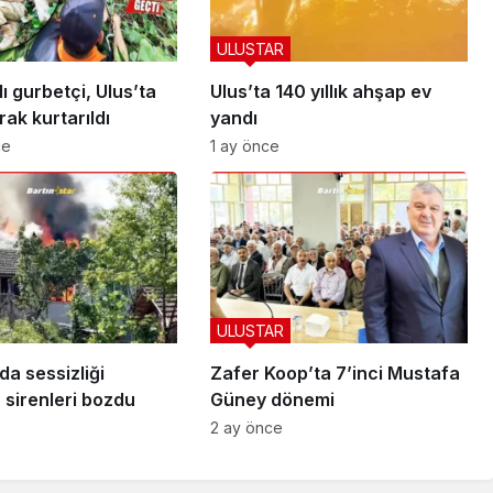
ULUSTAR
ı gurbetçi, Ulus’ta
Ulus’ta 140 yıllık ahşap ev
rak kurtarıldı
yandı
ce
1 ay önce
ULUSTAR
a sessizliği
Zafer Koop’ta 7’inci Mustafa
n sirenleri bozdu
Güney dönemi
2 ay önce