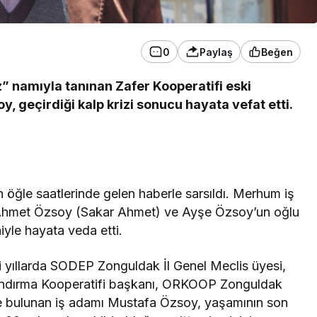
0
Paylaş
Beğen
” namıyla tanınan Zafer Kooperatifi eski
 geçirdiği kalp krizi sonucu hayata vefat etti.
 öğle saatlerinde gelen haberle sarsıldı. Merhum iş
 Ahmet Özsoy (Sakar Ahmet) ve Ayşe Özsoy’un oğlu
iyle hayata veda etti.
li yıllarda SODEP Zonguldak İl Genel Meclis üyesi,
lkındırma Kooperatifi başkanı, ORKOOP Zonguldak
rde bulunan iş adamı Mustafa Özsoy, yaşamının son