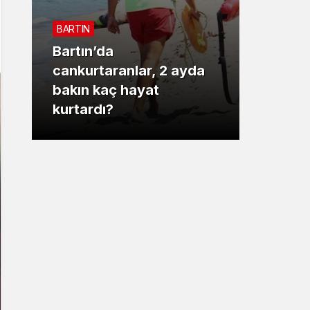
Sistem Modu
BARTIN
Sistem modunu seçin.
Bartın’da
3. SAYF
cankurtaranlar, 2 ayda
bakın kaç hayat
Vali 
kurtardı?
motor