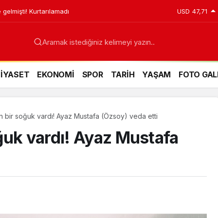
 gelmişti! Kurtarılamadı
USD
47,71
Aramak istediğiniz kelimeyi yazın..
SİYASET
EKONOMİ
SPOR
TARİH
YAŞAM
FOTO GAL
 bir soğuk vardı! Ayaz Mustafa (Özsoy) veda etti
ğuk vardı! Ayaz Mustafa