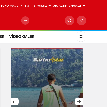
EURO
55,05
BIST
13.798,82
GR. ALTIN
6.495,21
ERİ
VİDEO GALERİ
Mod
değiştir
Gündüz Modu
Gündüz modunu seçin.
Gece Modu
Gece modunu seçin.