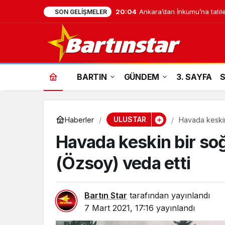
20:04
Ankara’dan İnkumu’na tatile
SON GELIŞMELER
BARTIN
GÜNDEM
3. SAYFA
ULUSTAR
Haberler
Havada keskin
Havada keskin bir so
(Özsoy) veda etti
Bartın Star
tarafından yayınlandı
7 Mart 2021, 17:16
yayınlandı