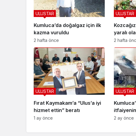
ULUSTAR
ULUSTAR
Kumluca’da doğalgaz için ilk
Kozcağızl
kazma vuruldu
yaralı ola
2 hafta önce
2 hafta ön
ULUSTAR
ULUSTAR
Fırat Kaymakam’a “Ulus’a iyi
Kumluca’d
hizmet ettin” beratı
itfaiyeni
1 ay önce
2 ay önce