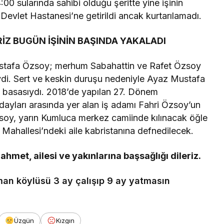
:00 sularında sahibi olduğu şeritte yine işinin
Devlet Hastanesi’ne getirildi ancak kurtarılamadı.
RİZ BUGÜN İŞİNİN BAŞINDA YAKALADI
Mustafa Özsoy; merhum Sabahattin ve Rafet Özsoy
di. Sert ve keskin duruşu nedeniyle Ayaz Mustafa
 basasıydı. 2018’de yapılan 27. Dönem
adayları arasında yer alan iş adamı Fahri Özsoy’un
soy, yarın Kumluca merkez camiinde kılınacak öğle
ahallesi’ndeki aile kabristanına defnedilecek.
hmet, ailesi ve yakınlarına başsağlığı dileriz.
an köylüsü 3 ay çalışıp 9 ay yatmasın
Üzgün
Kızgın