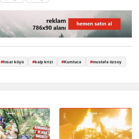
#
hisar köyü
#
kalp krizi
#
Kumluca
#
mustafa özsoy