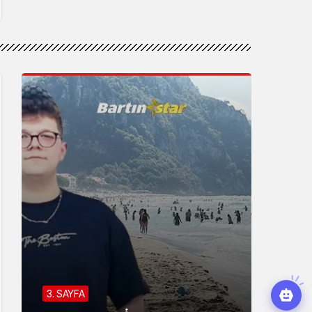
3. SAYFA
BARTIN
ÇEVRE
BARTIN