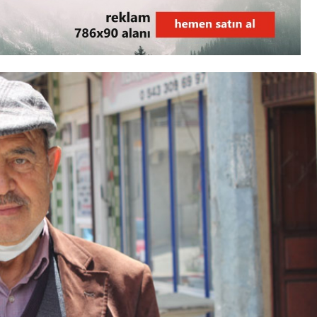
3. SAYFA
Ankara’dan İnkumu’na
tatile gelmişti!
Kurtarılamadı