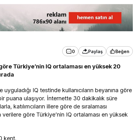
3. SAYFA
Ankara’dan İnkumu’na
tatile gelmişti!
Kurtarılamadı
0
Paylaş
Beğen
 göre Türkiye’nin IQ ortalaması en yüksek 20
sırada
e uyguladığı IQ testinde kullanıcıların beyanına göre
ir puana ulaşıyor. İnternette 30 dakikalık süre
rla, katılımcıların illere göre de sıralaması
n verilere göre Türkiye’nin IQ ortalaması en yüksek
0 kent.