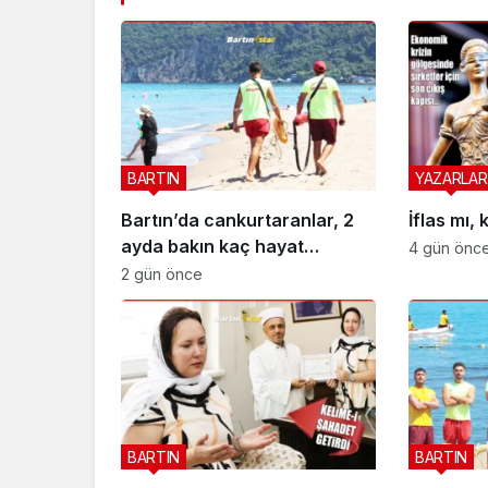
BARTIN
YAZARLAR
Bartın’da cankurtaranlar, 2
İflas mı,
ayda bakın kaç hayat
4 gün önc
kurtardı?
2 gün önce
BARTIN
BARTIN