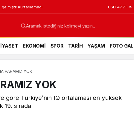
 gelmişti! Kurtarılamadı
USD
47,71
Aramak istediğiniz kelimeyi yazın..
SİYASET
EKONOMİ
SPOR
TARİH
YAŞAM
FOTO GAL
MA PARAMIZ YOK
ARAMIZ YOK
re göre Türkiye’nin IQ ortalaması en yüksek
k 19. sırada