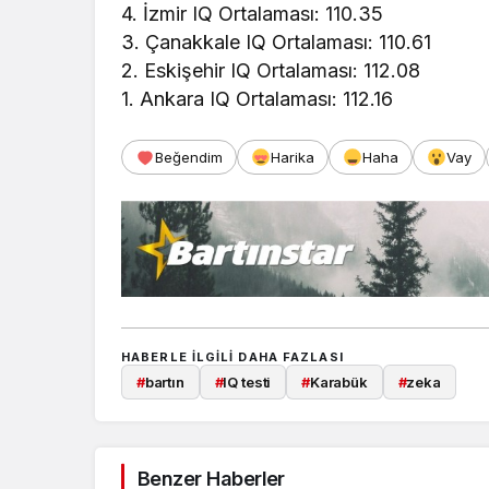
4. İzmir IQ Ortalaması: 110.35
3. Çanakkale IQ Ortalaması: 110.61
2. Eskişehir IQ Ortalaması: 112.08
1. Ankara IQ Ortalaması: 112.16
Beğendim
Harika
Haha
Vay
HABERLE ILGILI DAHA FAZLASI
#
bartın
#
IQ testi
#
Karabük
#
zeka
Benzer Haberler