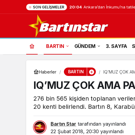
20:04
Ankara’dan İnkumu’na tatile
SON GELIŞMELER
BARTIN
GÜNDEM
3. SAYFA
BARTIN
Haberler
IQ’MUZ ÇOK A
IQ’MUZ ÇOK AMA P
276 bin 565 kişiden toplanan verile
20 kenti belirlendi. Bartın 8, Karabü
Bartın Star
tarafından yayınlandı
22 Şubat 2018, 20:30
yayınlandı