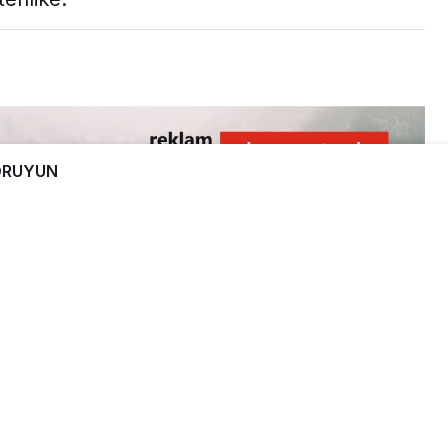
KORUYUN
0
Paylaş
Beğen
de olduğu gibi Batı Karadeniz’de de çok aktif.
abalarımıza kadar inen uyuşturucu ticareti,
emen her gün bir şehrimizden uyuşturucu
 dakikalık bir araştırma, karşımıza çıkan korkunç
ar: