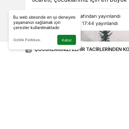
Bartın Star
tarafından yayınlandı
Bu web sitesinde en iyi deneyimi
yaşamanızı sağlamak için
19 Şubat 2018, 17:44
yayınlandı
çerezler kullanılmaktadır.
Gizlilik Politikası
Kabul
ÇOCUKLARINIZI ZEHİR TACİRLERİNDEN 
Google'da Abone Ol
Zehir tacirleri, Anadolu’nun her kentin
Şehir merkezlerinden köylerimize, kas
çocuklarımız için en büyük tehlike. H
operasyonuna ilişkin bilgiler geliyor.
10
gerçeği gözler önüne seriyor. İşte sonuçl