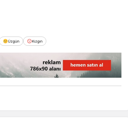
Üzgün
Kızgın