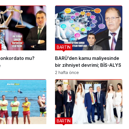
BARTIN
 konkordato mu?
BARÜ’den kamu maliyesinde
bir zihniyet devrimi; BİS-ALYS
e
2 hafta önce
BARTIN