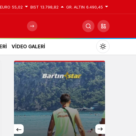
EURO
55,02
BIST
13.798,82
GR. ALTIN
6.490,45
ERİ
VİDEO GALERİ
Mod
değiştir
Gündüz Modu
Gündüz modunu seçin.
Gece Modu
Gece modunu seçin.