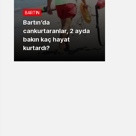
Sistem Modu
BARTIN
Sistem modunu seçin.
Bartın’da
3. SAYF
cankurtaranlar, 2 ayda
bakın kaç hayat
Vali 
kurtardı?
motor