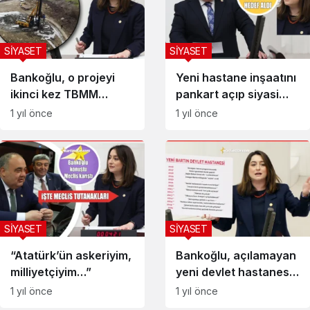
SİYASET
SİYASET
Bankoğlu, o projeyi
Yeni hastane inşaatını
ikinci kez TBMM
pankart açıp siyasi
gündemine taşıdı
malzeme yapmak…
1 yıl önce
1 yıl önce
SİYASET
SİYASET
“Atatürk’ün askeriyim,
Bankoğlu, açılamayan
milliyetçiyim…”
yeni devlet hastanesi
sorununu Meclis’e
1 yıl önce
1 yıl önce
taşıdı