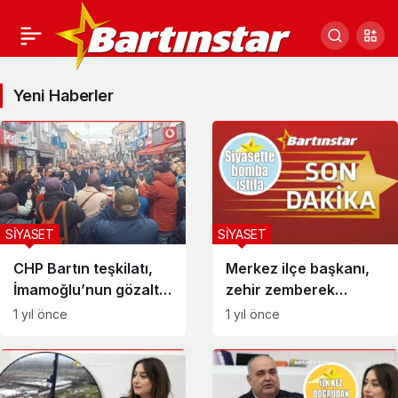
SİYASET
Yeni Haberler
Haberleri
SİYASET
SİYASET
CHP Bartın teşkilatı,
Merkez ilçe başkanı,
İmamoğlu’nun gözaltı
zehir zemberek
kararını protesto etti
sözlerle istifa etti
1 yıl önce
1 yıl önce