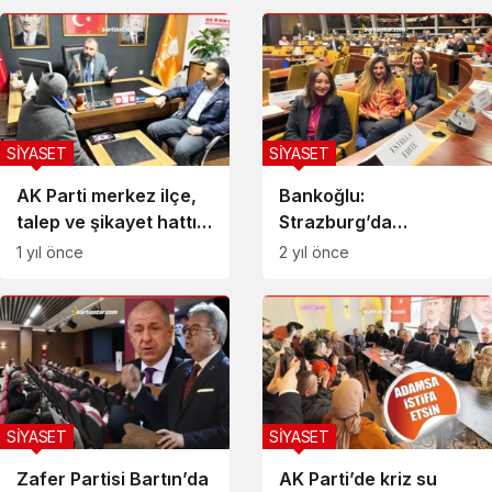
SİYASET
SİYASET
AK Parti merkez ilçe,
Bankoğlu:
talep ve şikayet hattı
Strazburg’da
kurdu
Türkiye’de
1 yıl önce
2 yıl önce
yaşananları anlattık
SİYASET
SİYASET
Zafer Partisi Bartın’da
AK Parti’de kriz su