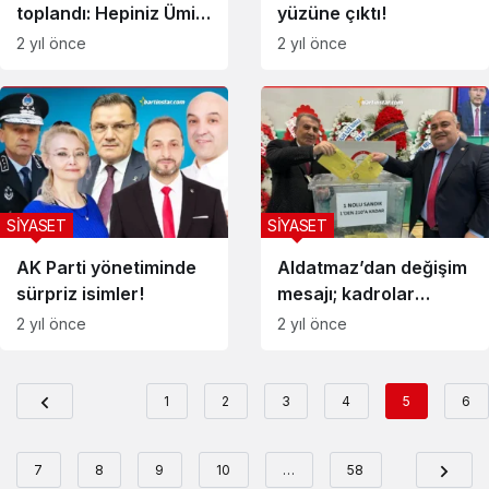
toplandı: Hepiniz Ümit
yüzüne çıktı!
Özdağ’sınız
2 yıl önce
2 yıl önce
SİYASET
SİYASET
AK Parti yönetiminde
Aldatmaz’dan değişim
sürpriz isimler!
mesajı; kadrolar
değişebilir ama…
2 yıl önce
2 yıl önce
1
2
3
4
5
6
7
8
9
10
…
58