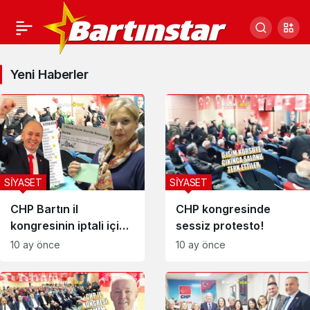
SİYASET
Yeni Haberler
Haberleri
SİYASET
SİYASET
CHP Bartın il
CHP kongresinde
kongresinin iptali için
sessiz protesto!
YSK’ya başvuru
10 ay önce
10 ay önce