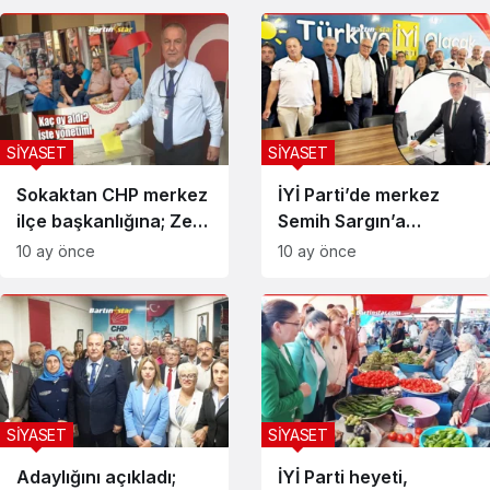
SİYASET
SİYASET
Sokaktan CHP merkez
İYİ Parti’de merkez
ilçe başkanlığına; Zeki
Semih Sargın’a
Şahin
emanet
10 ay önce
10 ay önce
SİYASET
SİYASET
Adaylığını açıkladı;
İYİ Parti heyeti,