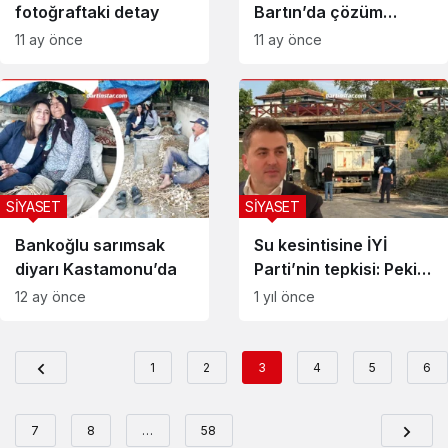
fotoğraftaki detay
Bartın’da çözüm
sürecini şikayet etti
11 ay önce
11 ay önce
SİYASET
SİYASET
Bankoğlu sarımsak
Su kesintisine İYİ
diyarı Kastamonu’da
Parti’nin tepkisi: Peki
kim suçlu?
12 ay önce
1 yıl önce
1
2
3
4
5
6
7
8
…
58