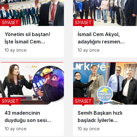
SİYASET
SİYASET
Yönetim sil baştan!
İsmail Cem Akyol,
İşte İsmail Cem
adaylığını resmen
Akyol’un A takımı
açıkladı
10 ay önce
10 ay önce
SİYASET
SİYASET
43 madencinin
Semih Başkan hızlı
duyduğu son sesi
başladı: İyilerle
Meclis’te dinletti
güçleneceğiz
10 ay önce
10 ay önce