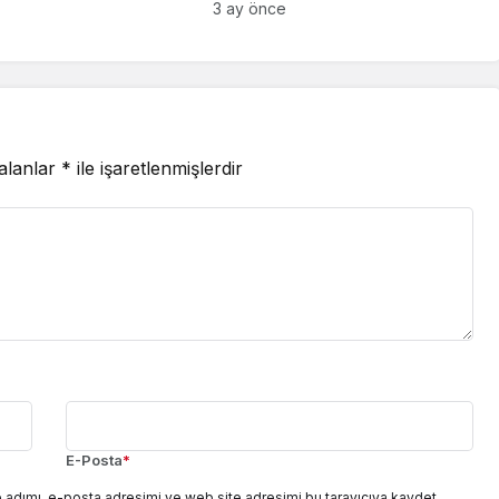
3 ay önce
 alanlar
*
ile işaretlenmişlerdir
E-Posta
*
 adımı, e-posta adresimi ve web site adresimi bu tarayıcıya kaydet.