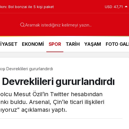
ını: Bol bonzai ile 5 kişi paket
USD
47,71
Aramak istediğiniz kelimeyi yazın..
SİYASET
EKONOMİ
SPOR
TARİH
YAŞAM
FOTO GAL
ışı Devreklileri gururlandırdı
 Devreklileri gururlandırdı
tbolcu Mesut Özil’in Twitter hesabından
 buldu. Arsenal, Çin’le ticari ilişkileri
ıyoruz” açıklaması yaptı.