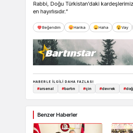
Rabbi, Doğu Türkistan’daki kardeşlerimiz
en hayırlısıdır.”
Beğendim
Harika
Haha
Vay
HABERLE ILGILI DAHA FAZLASI
#
arsenal
#
bartın
#
çin
#
devrek
#
doğ
Benzer Haberler