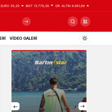
EURO
55,20
BIST
13.779,39
GR. ALTIN
6.661,69
ERİ
VİDEO GALERİ
Mod
değiştir
Gündüz Modu
Gündüz modunu seçin.
Gece Modu
Gece modunu seçin.