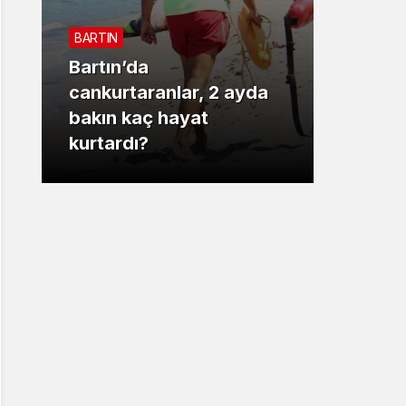
Sistem Modu
BARTIN
Sistem modunu seçin.
Bartın’da
3. SAYF
cankurtaranlar, 2 ayda
bakın kaç hayat
Vali 
kurtardı?
motor