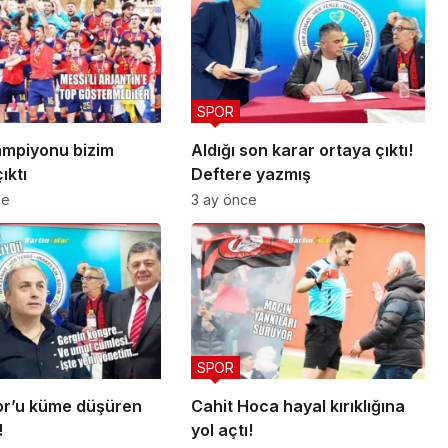
SPOR
mpiyonu bizim
Aldığı son karar ortaya çıktı!
ıktı
Deftere yazmış
ce
3 ay önce
SPOR
or’u küme düşüren
Cahit Hoca hayal kırıklığına
!
yol açtı!