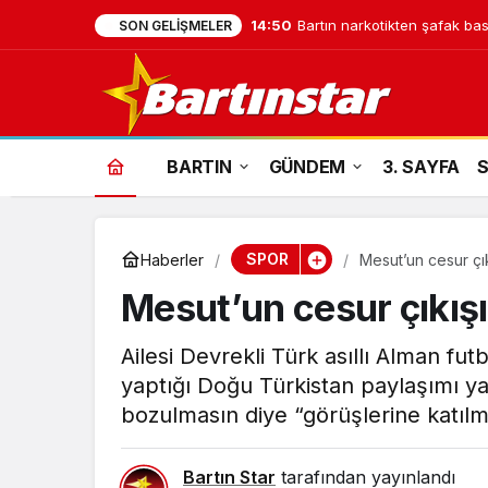
14:50
Bartın narkotikten şafak bask
SON GELIŞMELER
BARTIN
GÜNDEM
3. SAYFA
SPOR
Haberler
Mesut’un cesur çık
Mesut’un cesur çıkışı
Ailesi Devrekli Türk asıllı Alman fu
yaptığı Doğu Türkistan paylaşımı yankı
bozulmasın diye “görüşlerine katılm
Bartın Star
tarafından yayınlandı