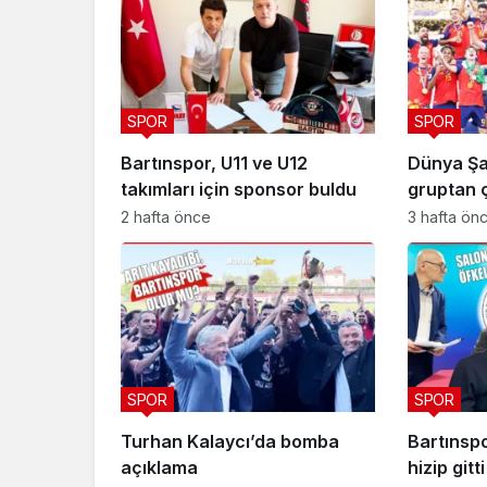
SPOR
SPOR
Bartınspor, U11 ve U12
Dünya Şa
takımları için sponsor buldu
gruptan ç
2 hafta önce
3 hafta ön
SPOR
SPOR
Turhan Kalaycı’da bomba
Bartınsp
açıklama
hizip gitti