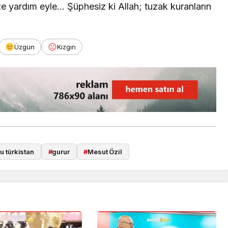
e yardım eyle… Şüphesiz ki Allah; tuzak kuranların
Üzgün
Kızgın
u türkistan
#
gurur
#
Mesut Özil