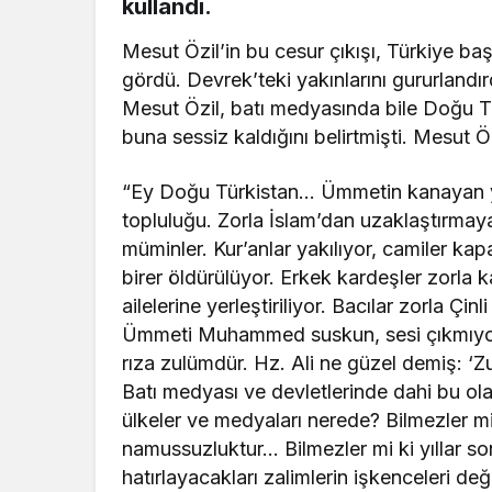
kullandı.
Mesut Özil’in bu cesur çıkışı, Türkiye 
gördü. Devrek’teki yakınlarını gururlandı
Mesut Özil, batı medyasında bile Doğu Tü
buna sessiz kaldığını belirtmişti. Mesut 
“Ey Doğu Türkistan… Ümmetin kanayan ya
topluluğu. Zorla İslam’dan uzaklaştırmay
müminler. Kur’anlar yakılıyor, camiler kapa
birer öldürülüyor. Erkek kardeşler zorla k
ailelerine yerleştiriliyor. Bacılar zorla Çi
Ümmeti Muhammed suskun, sesi çıkmıyor.
rıza zulümdür. Hz. Ali ne güzel demiş: ‘
Batı medyası ve devletlerinde dahi bu ol
ülkeler ve medyaları nerede? Bilmezler mi
namussuzluktur… Bilmezler mi ki yıllar so
hatırlayacakları zalimlerin işkenceleri değ