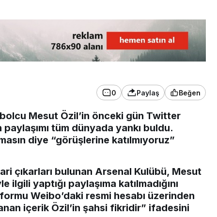
3. SAYFA
Ankara’dan İnkumu’na
tatile gelmişti!
Kurtarılamadı
0
Paylaş
Beğen
utbolcu Mesut Özil’in önceki gün Twitter
 paylaşımı tüm dünyada yankı buldu.
zulmasın diye “görüşlerine katılmıyoruz”
cari çıkarları bulunan Arsenal Kulübü, Mesut
e ilgili yaptığı paylaşıma katılmadığını
tformu Weibo’daki resmi hesabı üzerinden
n içerik Özil’in şahsi fikridir” ifadesini