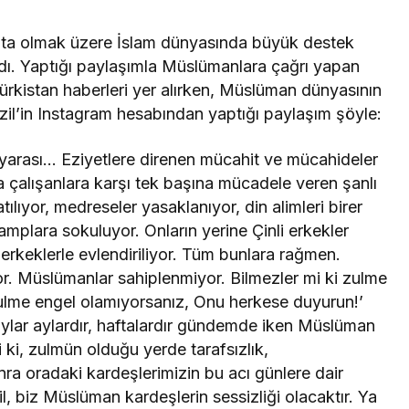
başta olmak üzere İslam dünyasında büyük destek
rdı. Yaptığı paylaşımla Müslümanlara çağrı yapan
rkistan haberleri yer alırken, Müslüman dünyasının
Özil’in Instagram hesabından yaptığı paylaşım şöyle:
rası… Eziyetlere direnen mücahit ve mücahideler
a çalışanlara karşı tek başına mücadele veren şanlı
tılıyor, medreseler yasaklanıyor, din alimleri birer
amplara sokuluyor. Onların yerine Çinli erkekler
nli erkeklerle evlendiriliyor. Tüm bunlara rağmen.
 Müslümanlar sahiplenmiyor. Bilmezler mi ki zulme
Zulme engel olamıyorsanız, Onu herkese duyurun!’
aylar aylardır, haftalardır gündemde iken Müslüman
 ki, zulmün olduğu yerde tarafsızlık,
nra oradaki kardeşlerimizin bu acı günlere dair
il, biz Müslüman kardeşlerin sessizliği olacaktır. Ya