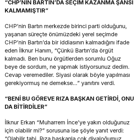
“CHP’NİN BARTIN’DA SEÇİM KAZANMA ŞANSI
KALMAMIŞTIR”
CHP’nin Bartın merkezde birinci parti olduğunu,
yaşanan süreçte önümüzdeki yerel seçimde
CHP’nin Bartın’da bir iddiasının kalmadığını ifade
eden İlknur Hanım, “Çünkü Bartın’da örgüt
kalmadı. Ben bunu örgütlerden sorumlu Oğuz
beye de sordum, ne yapmak istiyorsunuz dedim.
Cevap veremediler. Siyasi olarak böyle yapılması
gerekiyormuş ne demekse…” yanıtını verdi.
“BENİ BU GÖREVE RIZA BAŞKAN GETİRDİ, ONU
DA BİTİRDİLER”
İlknur Erkan “Muharrem İnce’ye yakın olduğunuz
için olabilir mi?” sorusuna ise şöyle yanıt verdi:
“Olabilir tabi. Rıza başkanla çok diyaloğumuz