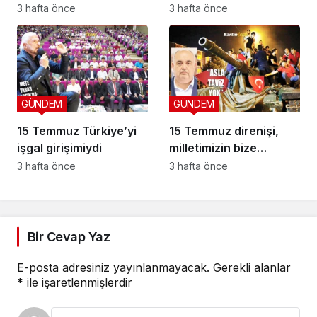
anıldı
bırakmadı
3 hafta önce
3 hafta önce
GÜNDEM
GÜNDEM
15 Temmuz Türkiye’yi
15 Temmuz direnişi,
işgal girişimiydi
milletimizin bize
yüklediği tarihi
3 hafta önce
3 hafta önce
sorumluluk
Bir Cevap Yaz
E-posta adresiniz yayınlanmayacak.
Gerekli alanlar
*
ile işaretlenmişlerdir