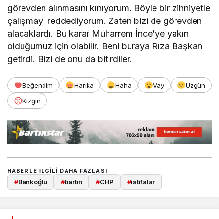
görevden alınmasını kınıyorum. Böyle bir zihniyetle
çalışmayı reddediyorum. Zaten bizi de görevden
alacaklardı. Bu karar Muharrem İnce’ye yakın
olduğumuz için olabilir. Beni buraya Rıza Başkan
getirdi. Bizi de onu da bitirdiler.
Beğendim
Harika
Haha
Vay
Üzgün
Kızgın
HABERLE ILGILI DAHA FAZLASI
#
Bankoğlu
#
bartın
#
CHP
#
istifalar