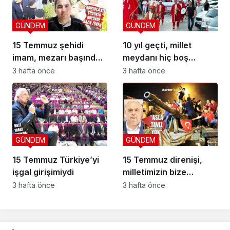
GÜNDEM
GÜNDEM
15 Temmuz şehidi
10 yıl geçti, millet
imam, mezarı başında
meydanı hiç boş
anıldı
bırakmadı
3 hafta önce
3 hafta önce
GÜNDEM
GÜNDEM
15 Temmuz Türkiye’yi
15 Temmuz direnişi,
işgal girişimiydi
milletimizin bize
yüklediği tarihi
3 hafta önce
3 hafta önce
sorumluluk