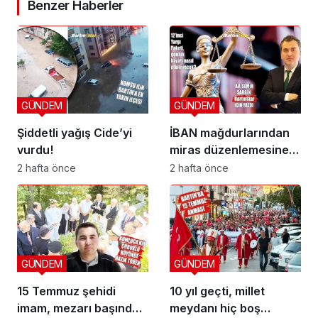
Benzer Haberler
GÜNDEM
GÜNDEM
Şiddetli yağış Cide’yi
İBAN mağdurlarından
vurdu!
miras düzenlemesine
yeni yargı düzeni
2 hafta önce
2 hafta önce
GÜNDEM
GÜNDEM
15 Temmuz şehidi
10 yıl geçti, millet
imam, mezarı başında
meydanı hiç boş