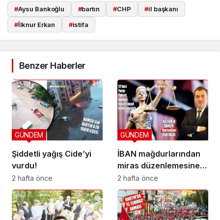
#
Aysu Bankoğlu
#
bartın
#
CHP
#
il başkanı
#
İlknur Erkan
#
istifa
Benzer Haberler
GÜNDEM
GÜNDEM
Şiddetli yağış Cide’yi
İBAN mağdurlarından
vurdu!
miras düzenlemesine
yeni yargı düzeni
2 hafta önce
2 hafta önce