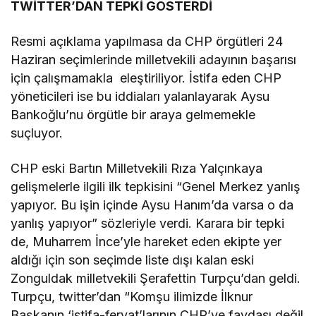
TWİTTER’DAN TEPKİ GÖSTERDİ
Resmi açıklama yapılmasa da CHP örgütleri 24
Haziran seçimlerinde milletvekili adayının başarısı
için çalışmamakla eleştiriliyor. İstifa eden CHP
yöneticileri ise bu iddiaları yalanlayarak Aysu
Bankoğlu’nu örgütle bir araya gelmemekle
suçluyor.
CHP eski Bartın Milletvekili Rıza Yalçınkaya
gelişmelerle ilgili ilk tepkisini “Genel Merkez yanlış
yapıyor. Bu işin içinde Aysu Hanım’da varsa o da
yanlış yapıyor” sözleriyle verdi. Karara bir tepki
de, Muharrem İnce’yle hareket eden ekipte yer
aldığı için son seçimde liste dışı kalan eski
Zonguldak milletvekili Şerafettin Turpçu’dan geldi.
Turpçu, twitter’dan “Komşu ilimizde İlknur
Başkanın ‘istifa-feryat’larının CHP’ye faydası değil