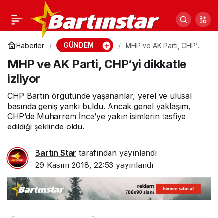
“Böyle bir zihniyetle
0
Paylaş
çalışmayı
GÜNDEM
Haberler
MHP ve AK Parti, CHP’yi
dikkatle izliyor
MHP ve AK Parti, CHP’yi dikkatle
reddediyorum”
izliyor
CHP Bartın örgütünde yaşananlar, yerel ve ulusal
basında geniş yankı buldu. Ancak genel yaklaşım,
CHP’de Muharrem İnce’ye yakın isimlerin tasfiye
edildiği şeklinde oldu.
Bartın Star
tarafından yayınlandı
29 Kasım 2018, 22:53
yayınlandı