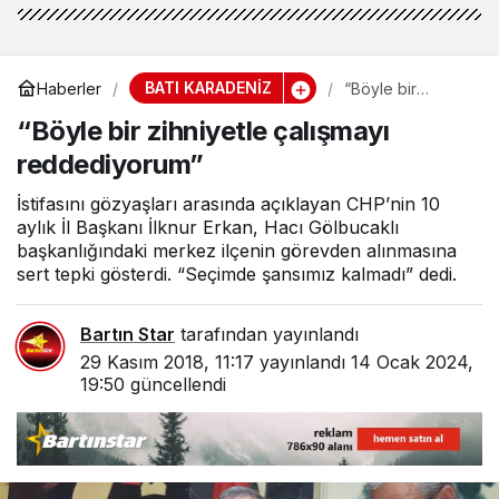
BATI KARADENİZ
Haberler
“Böyle bir
zihniyetle
“Böyle bir zihniyetle çalışmayı
çalışmayı
reddediyorum”
reddediyorum”
İstifasını gözyaşları arasında açıklayan CHP’nin 10
aylık İl Başkanı İlknur Erkan, Hacı Gölbucaklı
başkanlığındaki merkez ilçenin görevden alınmasına
sert tepki gösterdi. “Seçimde şansımız kalmadı” dedi.
Bartın Star
tarafından yayınlandı
29 Kasım 2018, 11:17
yayınlandı
14 Ocak 2024,
19:50
güncellendi