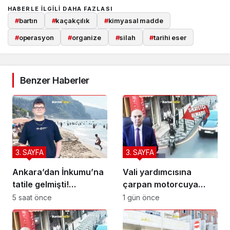
HABERLE ILGILI DAHA FAZLASI
#
bartın
#
kaçakçılık
#
kimyasal madde
#
operasyon
#
organize
#
silah
#
tarihi eser
Benzer Haberler
3. SAYFA
3. SAYFA
Ankara’dan İnkumu’na
Vali yardımcısına
tatile gelmişti!
çarpan motorcuya
Kurtarılamadı
ceza yağdı
5 saat önce
1 gün önce