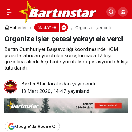
Bartınlı aile böcek ilaçlı
0
Paylaş
salatadan zehirlendi
3. SAYFA
Haberler
Organize işler çetesi
yakayı ele verdi
Organize işler çetesi yakayı ele verdi
Bartın Cumhuriyet Başsavcılığı koordinesinde KOM
polisi tarafından yürütülen soruşturmada 17 kişi
gözaltına alındı. 5 şehirde yürütülen operasyonda 5 kişi
tutuklandı.
Bartın Star
tarafından yayınlandı
13 Mart 2020, 14:47
yayınlandı
Google'da Abone Ol