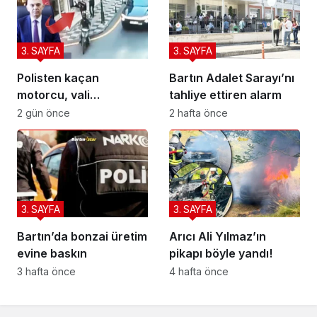
3. SAYFA
3. SAYFA
Polisten kaçan
Bartın Adalet Sarayı’nı
motorcu, vali
tahliye ettiren alarm
yardımcısına çarptı
2 gün önce
2 hafta önce
3. SAYFA
3. SAYFA
Bartın’da bonzai üretim
Arıcı Ali Yılmaz’ın
evine baskın
pikapı böyle yandı!
3 hafta önce
4 hafta önce