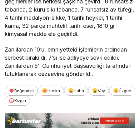
geçirilenler ise herkesi şaşkına çevirdi. 8 ruhsatsız
tabanca, 2 kuru sıkı tabanca, 7 ruhsatsız av tüfeği,
4 tarihi madalyon-sikke, 1 tarihi heykel, 1 tarihi
kama, 32 parça muhtelif tarihi eser, 1810 gr
kimyasal madde ele geçirildi.
Zanlılardan 10’u, emniyetteki işlemlerin ardından
serbest bırakıldı, 7’si ise adliyeye sevk edildi.
Zanlılardan 5’i Cumhuriyet Başsavcılığı tarafından
tutuklanarak cezaevine gönderildi.
Beğendim
Harika
Haha
Vay
Üzgün
Kızgın