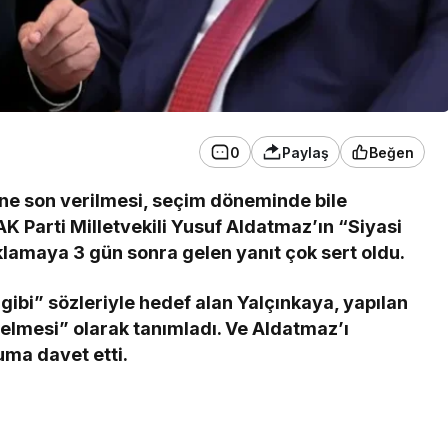
0
Paylaş
Beğen
şine son verilmesi, seçim döneminde bile
AK Parti Milletvekili Yusuf Aldatmaz’ın “Siyasi
lamaya 3 gün sonra gelen yanıt çok sert oldu.
ibi” sözleriyle hedef alan Yalçınkaya, yapılan
gelmesi” olarak tanımladı. Ve Aldatmaz’ı
uma davet etti.