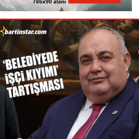
3. SAYFA
Bartın narkotikten şafak
baskını: Bol bonzai ile 5
kişi paket