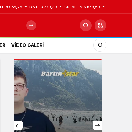
EURO
55,25
BIST
13.779,39
GR. ALTIN
6.659,50
ERİ
VİDEO GALERİ
Mod
değiştir
Gündüz Modu
Gündüz modunu seçin.
Gece Modu
Gece modunu seçin.