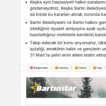
Keşke aynı hassasiyeti halkın paralarını
gösterseydiniz. Keşke Bartın Belediyes
da bizde bu kararları almak zorunda k
Bartın Belediyesini ve Bartın halkını g
istediğiniz siyaset anlayışına ayak uy
hazırlattığınız metinlerle kendinizi kand
Takip edecek bir konu arıyorsanız, ül
işsizliği, emeklinin halini ve gençlerin 
31 Mart`ta şehri emin ellere teslim etmiş
Beğendim
Harika
Haha
Vay