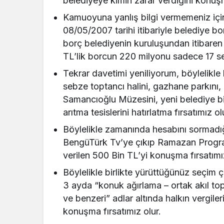
belediyeye kimin zarar verdiğini konu
Kamuoyuna yanlış bilgi vermemeniz için 
08/05/2007 tarihi itibariyle belediye bo
borç belediyenin kuruluşundan itibaren
TL’lik borcun 220 milyonu sadece 17 se
Tekrar davetimi yeniliyorum, böylelikl
sebze toptancı halini, gazhane parkını,
Samancıoğlu Müzesini, yeni belediye bina
arıtma tesislerini hatırlatma fırsatımız ol
Böylelikle zamanında hesabını sormadığ
BengüTürk Tv’ye çıkıp Ramazan Program
verilen 500 Bin TL’yi konuşma fırsatımız
Böylelikle birlikte yürüttüğünüz seçim
3 ayda “konuk ağırlama – ortak akıl top
ve benzeri” adlar altında halkın vergil
konuşma fırsatımız olur.