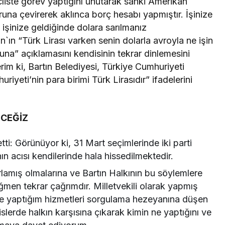
iste görev yaptığını unutarak sanki Amerikan
runa çevirerek aklınca borç hesabı yapmıştır. İşinize
 işinize geldiğinde dolara sarılmanız
n “Türk Lirası varken senin dolarla avroyla ne işin
 buna” açıklamasını kendisinin tekrar dinlemesini
rim ki, Bartın Belediyesi, Türkiye Cumhuriyeti
uriyeti’nin para birimi Türk Lirasıdır” ifadelerini
CEĞİZ
ti: Görünüyor ki, 31 Mart seçimlerinde iki parti
n acısı kendilerinde hala hissedilmektedir.
lamış olmalarına ve Bartın Halkının bu söylemlere
men tekrar çağrımdır. Milletvekili olarak yapmış
ve yaptığım hizmetleri sorgulama hezeyanına düşen
islerde halkın karşısına çıkarak kimin ne yaptığını ve