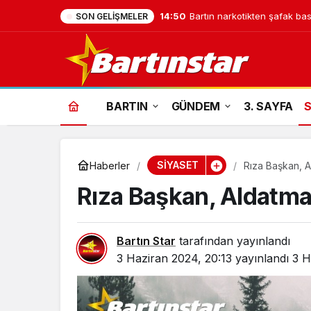
14:50
Bartın narkotikten şafak bask
SON GELIŞMELER
BARTIN
GÜNDEM
3. SAYFA
SİYASET
Haberler
Rıza Başkan, A
Rıza Başkan, Aldatmaz
Bartın Star
tarafından yayınlandı
3 Haziran 2024, 20:13
yayınlandı
3 H