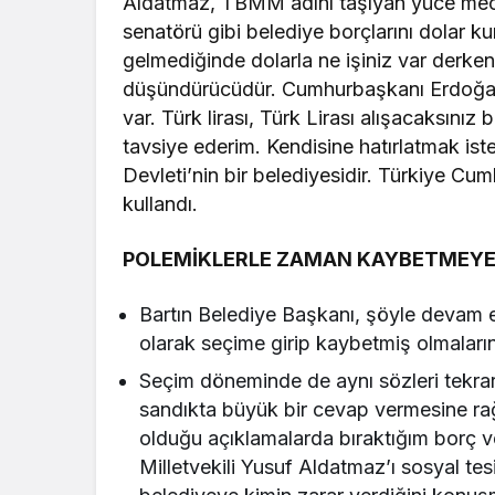
Aldatmaz, TBMM adını taşıyan yüce mecl
senatörü gibi belediye borçlarını dolar ku
gelmediğinde dolarla ne işiniz var derken
düşündürücüdür. Cumhurbaşkanı Erdoğan`ı
var. Türk lirası, Türk Lirası alışacaksınız
tavsiye ederim. Kendisine hatırlatmak iste
Devleti’nin bir belediyesidir. Türkiye Cumh
kullandı.
POLEMİKLERLE ZAMAN KAYBETMEYE
Bartın Belediye Başkanı, şöyle devam et
olarak seçime girip kaybetmiş olmalarını
Seçim döneminde de aynı sözleri tekrar
sandıkta büyük bir cevap vermesine rağ
olduğu açıklamalarda bıraktığım borç 
Milletvekili Yusuf Aldatmaz’ı sosyal tes