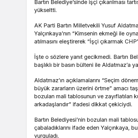
Bartın Belediye’sinde işçi çıkarılması tar
yükseltti.
AK Parti Bartın Milletvekili Yusuf Alda
Yalçınkaya’nın “Kimsenin ekmeği ile oyn
atılmasını eleştirerek “İşçi çıkarmak CHP
İşte o sözlere yanıt gecikmedi. Bartın B
başlıklı bir basın bülteni ile Aldatmaz’a ya
Aldatmaz’ın açıklamalarını “Seçim dönemin
büyük zararların üzerini örtme” amacı taş
bozulan mali tablosunun ve zayıflatılan k
arkadaşlarıdır” ifadesi dikkat çekiciydi.
Bartın Belediyesi’nin bozulan mali tablos
çabaladıklarını ifade eden Yalçınkaya, b
vurguladı.