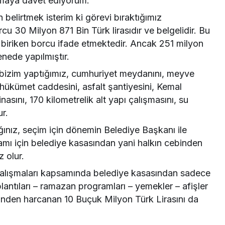
şmaya davet ediyorum.
belirtmek isterim ki görevi bıraktığımız
rcu 30 Milyon 871 Bin Türk lirasıdır ve belgelidir. Bu
 biriken borcu ifade etmektedir. Ancak 251 milyon
nede yapılmıştır.
e bizim yaptığımız, cumhuriyet meydanını, meyve
 hükümet caddesini, asfalt şantiyesini, Kemal
sını, 170 kilometrelik alt yapı çalışmasını, su
ur.
ınız, seçim için dönemin Belediye Başkanı ile
ı için belediye kasasından yani halkın cebinden
 olur.
 çalışmaları kapsamında belediye kasasından sadece
lantıları – ramazan programları – yemekler – afişler
erinden harcanan 10 Buçuk Milyon Türk Lirasını da