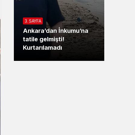
Sistem Modu
BARTIN
Sistem modunu seçin.
3. SAYFA
Bartı
Ankara’dan İnkumu’na
canku
tatile gelmişti!
bakın
Kurtarılamadı
kurta