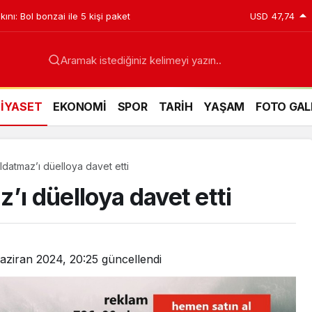
ını: Bol bonzai ile 5 kişi paket
USD
47,74
Aramak istediğiniz kelimeyi yazın..
SİYASET
EKONOMİ
SPOR
TARİH
YAŞAM
FOTO GAL
ldatmaz’ı düelloya davet etti
’ı düelloya davet etti
aziran 2024, 20:25
güncellendi