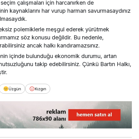
 seçim çalışmaları için harcanırken de
inin kaynaklarını har vurup harman savurmasaydınız
almasaydık.
ereksiz polemiklerle meşgul ederek yürütmek
durmamız söz konusu değildir. Bu nedenle,
ırabilirsiniz ancak halkı kandıramazsınız.
kenin içinde bulunduğu ekonomik durumu, artan
umutsuzluğunu takip edebilirsiniz. Çünkü Bartın Halkı,
tir.
Üzgün
Kızgın