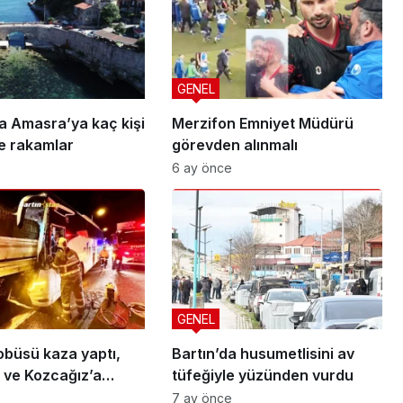
GENEL
 Amasra’ya kaç kişi
Merzifon Emniyet Müdürü
te rakamlar
görevden alınmalı
6 ay önce
GENEL
obüsü kaza yaptı,
Bartın’da husumetlisini av
 ve Kozcağız’a
tüfeğiyle yüzünden vurdu
7 ay önce