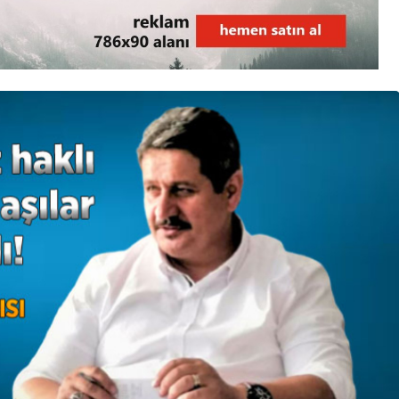
3. SAYFA
Ankara’dan İnkumu’na
tatile gelmişti!
Kurtarılamadı