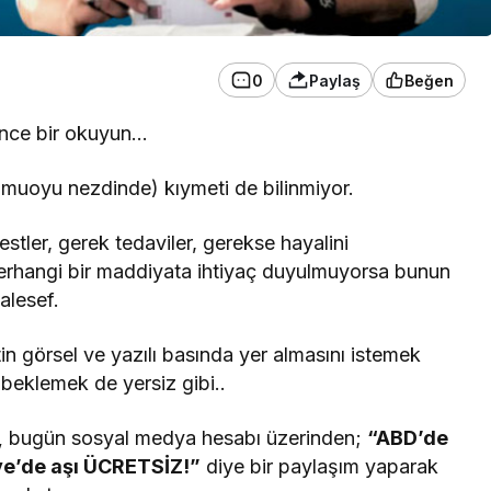
0
Paylaş
Beğen
önce bir okuyun…
amuoyu nezdinde) kıymeti de bilinmiyor.
tler, gerek tedaviler, gerekse hayalini
herhangi bir maddiyata ihtiyaç duyulmuyorsa bunun
alesef.
 görsel ve yazılı basında yer almasını istemek
beklemek de yersiz gibi..
,
bugün sosyal medya hesabı üzerinden;
“ABD’de
iye’de aşı ÜCRETSİZ!”
diye bir paylaşım yaparak