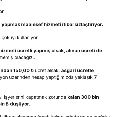
or.
z yapmak maalesef hizmeti itibarsızlaştırıyor.
çok iyi kullanıyor.
hizmeti ücretli yapmış olsak, alınan ücreti de
rmemiş olacağız..
landan 150,00 ₺
ücret alsak,
asgari ücretle
yon üzerinden hesap yaptığımızda yaklaşık
7
ı işyerlerini kapatmak zorunda
kalan 300 bin
bin ₺ düşüyor..
tibarsızlaştırma fırsatı kalır ellerinde ne de mağdur