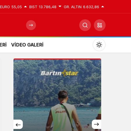
EURO
55,05
BIST
13.786,48
GR. ALTIN
6.632,86
ERİ
VİDEO GALERİ
Mod
değiştir
Gündüz Modu
Gündüz modunu seçin.
Gece Modu
Gece modunu seçin.