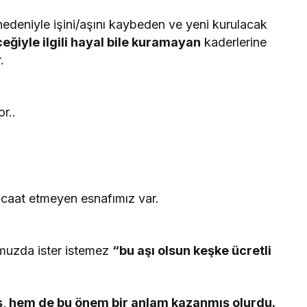
nedeniyle işini/aşını kaybeden ve yeni kurulacak
eğiyle ilgili hayal bile kuramayan
kaderlerine
.
.
r..
acaat etmeyen esnafımız var.
muzda ister istemez
“bu aşı olsun keşke ücretli
ş, hem de bu önem bir anlam kazanmış olurdu.