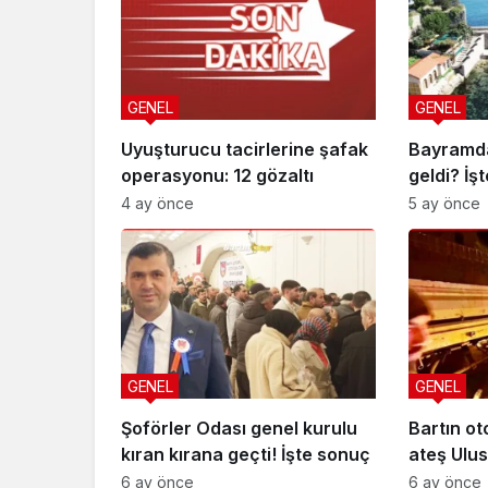
GENEL
GENEL
Uyuşturucu tacirlerine şafak
Bayramda
operasyonu: 12 gözaltı
geldi? İş
4 ay önce
5 ay önce
GENEL
GENEL
Şoförler Odası genel kurulu
Bartın ot
kıran kırana geçti! İşte sonuç
ateş Ulus
düştü
6 ay önce
6 ay önce