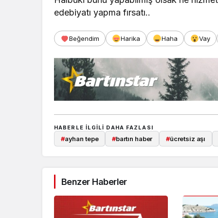
edebiyatı yapma fırsatı..
Beğendim
Harika
Haha
Vay
HABERLE ILGILI DAHA FAZLASI
#
ayhan tepe
#
bartın haber
#
ücretsiz aşı
Benzer Haberler