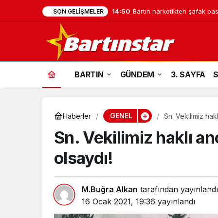
14:50
Bartın narkotikten şafak bask
SON GELIŞMELER
BARTIN
GÜNDEM
3. SAYFA
GENEL
Haberler
Sn. Vekilimiz hak
Sn. Vekilimiz haklı an
olsaydı!
M.Buğra Alkan
tarafından yayınlandı
16 Ocak 2021, 19:36
yayınlandı