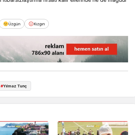
Üzgün
Kızgın
#
Yılmaz Tunç