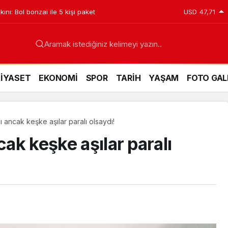
ını: Bol bonzai ile 5 kişi paket
USD
47,71
Aramak istediğiniz kelimeyi yazın..
SİYASET
EKONOMİ
SPOR
TARİH
YAŞAM
FOTO GAL
lı ancak keşke aşılar paralı olsaydı!
cak keşke aşılar paralı