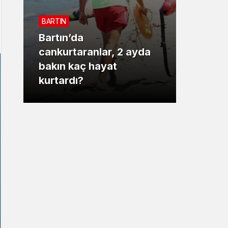
Sistem Modu
BARTIN
Sistem modunu seçin.
Bartın’da
3. SAYF
cankurtaranlar, 2 ayda
bakın kaç hayat
Vali 
kurtardı?
motor