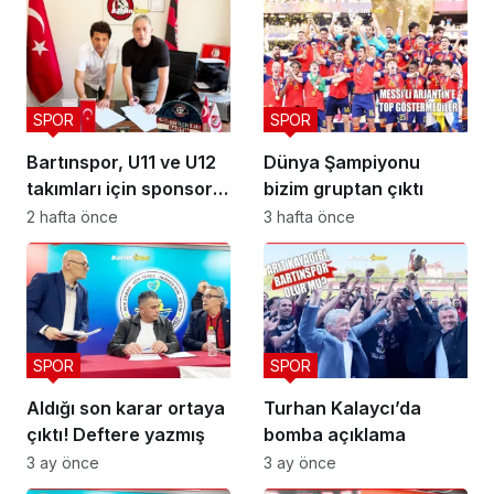
SPOR
SPOR
Bartınspor, U11 ve U12
Dünya Şampiyonu
takımları için sponsor
bizim gruptan çıktı
buldu
2 hafta önce
3 hafta önce
SPOR
SPOR
Aldığı son karar ortaya
Turhan Kalaycı’da
çıktı! Deftere yazmış
bomba açıklama
3 ay önce
3 ay önce