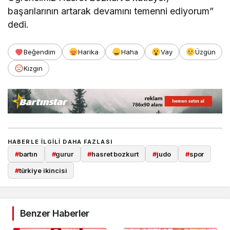
başarılarının artarak devamını temenni ediyorum”
dedi.
Beğendim
Harika
Haha
Vay
Üzgün
Kızgın
HABERLE ILGILI DAHA FAZLASI
#
bartın
#
gurur
#
hasret bozkurt
#
judo
#
spor
#
türkiye ikincisi
Benzer Haberler