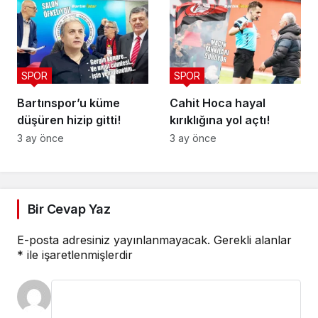
SPOR
SPOR
Bartınspor’u küme
Cahit Hoca hayal
düşüren hizip gitti!
kırıklığına yol açtı!
3 ay önce
3 ay önce
Bir Cevap Yaz
E-posta adresiniz yayınlanmayacak.
Gerekli alanlar
*
ile işaretlenmişlerdir