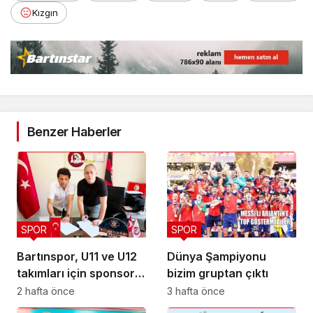
Kızgın
Benzer Haberler
SPOR
SPOR
Bartınspor, U11 ve U12
Dünya Şampiyonu
takımları için sponsor
bizim gruptan çıktı
buldu
2 hafta önce
3 hafta önce