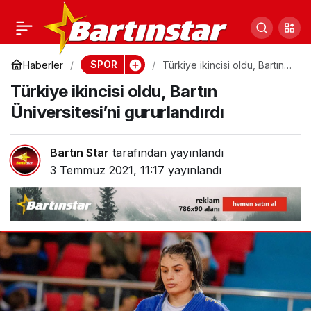
Bartınspor düştüğü
0
Paylaş
yerden kalkamadı!
SPOR
Haberler
Türkiye ikincisi oldu, Bartın
Üniversitesi’ni gururlandırdı
Türkiye ikincisi oldu, Bartın
Umutlar başka bahara
Üniversitesi’ni gururlandırdı
kaldı
Bartın Star
tarafından yayınlandı
3 Temmuz 2021, 11:17
yayınlandı