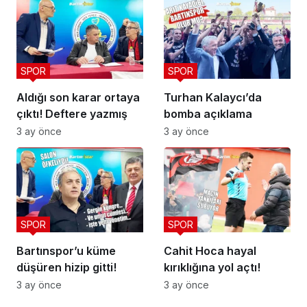
SPOR
SPOR
Aldığı son karar ortaya
Turhan Kalaycı’da
çıktı! Deftere yazmış
bomba açıklama
3 ay önce
3 ay önce
SPOR
SPOR
Bartınspor’u küme
Cahit Hoca hayal
düşüren hizip gitti!
kırıklığına yol açtı!
3 ay önce
3 ay önce