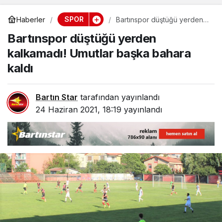
SPOR
Haberler
Bartınspor düştüğü yerden
kalkamadı! Umutlar başka
Bartınspor düştüğü yerden
bahara kaldı
kalkamadı! Umutlar başka bahara
kaldı
Bartın Star
tarafından yayınlandı
24 Haziran 2021, 18:19
yayınlandı