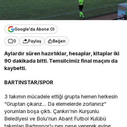
Google'da Abone Ol
0
Paylaş
Beğen
Aylardır süren hazırlıklar, hesaplar, kitaplar iki
90 dakikada bitti. Temsilcimiz final maçını da
kaybetti.
BARTINSTAR/SPOR
3 takımın mücadele ettiği grupta hemen herkesin
“Gruptan çıkarız… Da elemelerde zorlanırız”
yorumları boşa çıktı. Çankırı’nın Kurşunlu
Belediyesi ve Bolu’nun Abant Futbol Kulübü
takımları Bartınspor’u peş peşe yenerek evine