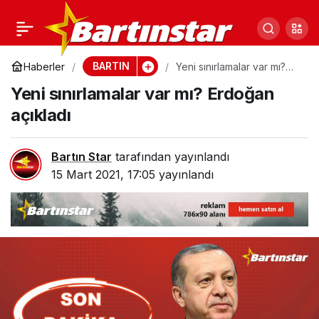
Bartın Devlet
0
Paylaş
Hastanesi’nde
BARTIN
Haberler
Yeni sınırlamalar var mı?
Erdoğan açıkladı
Yeni sınırlamalar var mı? Erdoğan
yolsuzluk! İşte bakanlık
açıkladı
raporu, savcılık
Bartın Star
tarafından yayınlandı
15 Mart 2021, 17:05
yayınlandı
harekete geçti