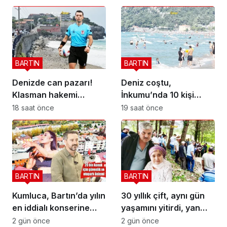
BARTIN
BARTIN
Denizde can pazarı!
Deniz coştu,
Klasman hakemi
İnkumu’nda 10 kişi
boğuldu
boğulma tehlikesi
18 saat önce
19 saat önce
geçirdi
BARTIN
BARTIN
Kumluca, Bartın’da yılın
30 yıllık çift, aynı gün
en iddialı konserine
yaşamını yitirdi, yan
hazırlanıyor
yana defnedildi
2 gün önce
2 gün önce