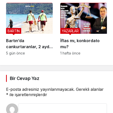
BARTIN
YAZARLAR
Bartın’da
İflas mı, konkordato
cankurtaranlar, 2 ayda
mu?
bakın kaç hayat
5 gün önce
1 hafta önce
kurtardı?
Bir Cevap Yaz
E-posta adresiniz yayınlanmayacak.
Gerekli alanlar
*
ile işaretlenmişlerdir