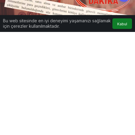
Bu web sitesinde en iyi deneyimi yaşamanızı sağlamak
Kabul
için çerezler kullanılmaktadır.
Google'da Abone Ol
0
Paylaş
Beğen
Rüşvet, zimmet, görevi kötüye kullanma…
Bartın Devlet Hastanesi deposuna hiç
gelmeyen malzemeyi teslim edilmiş gibi
gösterdiler. Devlete 753 bin liralık fatura
kestiler. Vahim durum denetimde ortaya
çıkınca Sağlık Bakanlığı’ndan müfettiş istendi.
Müfettişler incelemeyi tamamladı,
hazırladıkları o rapora BartınStar ulaştı.