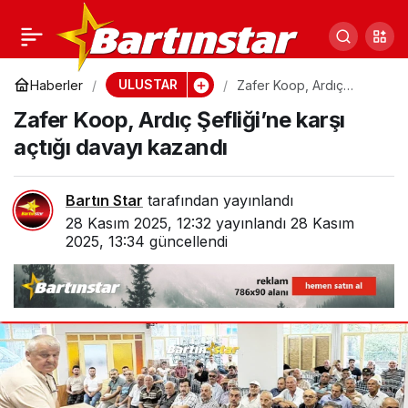
Kapanmanın eşiğinden,
0
Paylaş
bölgenin en büyüğüne
ULUSTAR
Haberler
Zafer Koop, Ardıç
Şefliği’ne karşı açtığı
Zafer Koop, Ardıç Şefliği’ne karşı
davayı kazandı
açtığı davayı kazandı
Bartın Star
tarafından yayınlandı
28 Kasım 2025, 12:32
yayınlandı
28 Kasım
2025, 13:34
güncellendi