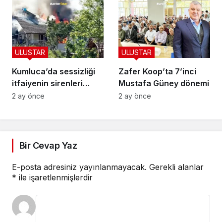
ULUSTAR
ULUSTAR
Kumluca’da sessizliği
Zafer Koop’ta 7’inci
itfaiyenin sirenleri
Mustafa Güney dönemi
bozdu
2 ay önce
2 ay önce
Bir Cevap Yaz
E-posta adresiniz yayınlanmayacak.
Gerekli alanlar
*
ile işaretlenmişlerdir