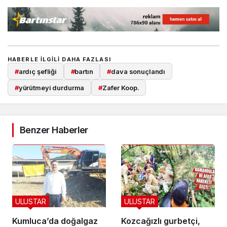
HABERLE ILGILI DAHA FAZLASI
#
ardıç şefliği
#
bartın
#
dava sonuçlandı
#
yürütmeyi durdurma
#
Zafer Koop.
Benzer Haberler
ULUSTAR
ULUSTAR
Kumluca’da doğalgaz
Kozcağızlı gurbetçi,