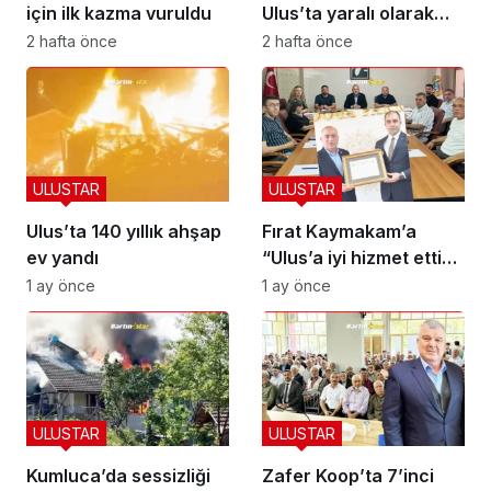
için ilk kazma vuruldu
Ulus’ta yaralı olarak
kurtarıldı
2 hafta önce
2 hafta önce
ULUSTAR
ULUSTAR
Ulus’ta 140 yıllık ahşap
Fırat Kaymakam’a
ev yandı
“Ulus’a iyi hizmet ettin”
beratı
1 ay önce
1 ay önce
ULUSTAR
ULUSTAR
Kumluca’da sessizliği
Zafer Koop’ta 7’inci