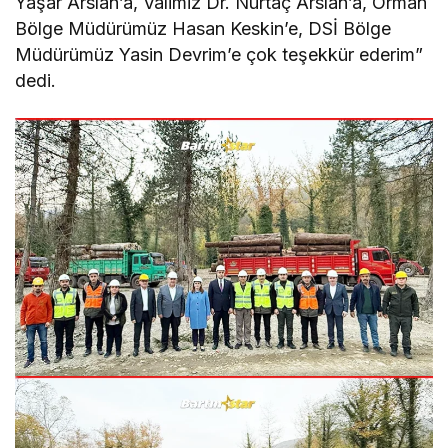
Yaşar Arslan’a, Valimiz Dr. Nurtaç Arslan’a, Orman
Bölge Müdürümüz Hasan Keskin’e, DSİ Bölge
Müdürümüz Yasin Devrim’e çok teşekkür ederim”
dedi.