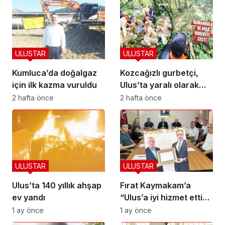
ULUSTAR
ULUSTAR
Kumluca’da doğalgaz
Kozcağızlı gurbetçi,
için ilk kazma vuruldu
Ulus’ta yaralı olarak
kurtarıldı
2 hafta önce
2 hafta önce
ULUSTAR
ULUSTAR
Ulus’ta 140 yıllık ahşap
Fırat Kaymakam’a
ev yandı
“Ulus’a iyi hizmet ettin”
beratı
1 ay önce
1 ay önce