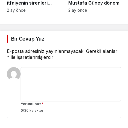
itfaiyenin sirenleri
Mustafa Güney dönemi
bozdu
2 ay önce
2 ay önce
Bir Cevap Yaz
E-posta adresiniz yayınlanmayacak.
Gerekli alanlar
*
ile işaretlenmişlerdir
Yorumunuz
*
0
/30 karakter