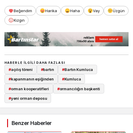
Beğendim
Harika
Haha
Vay
Üzgün
Kızgın
HABERLE ILGILI DAHA FAZLASI
#
açılış töreni
#
bartın
#
Bartın Kumluca
#
kapanmanın eşiğinden
#
Kumluca
#
orman kooperatifleri
#
ormancılığın başkenti
#
yeni orman deposu
Benzer Haberler