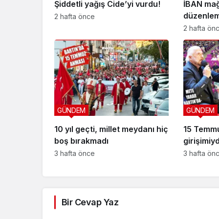
Şiddetli yağış Cide’yi vurdu!
İBAN mağ
düzenlem
2 hafta önce
düzeni
2 hafta ön
GÜNDEM
GÜNDEM
10 yıl geçti, millet meydanı hiç
15 Temmuz
boş bırakmadı
girişimiyd
3 hafta önce
3 hafta ön
Bir Cevap Yaz