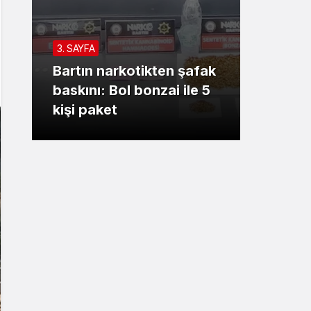
Sistem Modu
Sistem modunu seçin.
3. SAYFA
tikten şafak
Ankara’dan İnkumu’na
bonzai ile 5
tatile gelmişti!
Kurtarılamadı