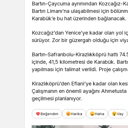
Bartın-Çaycuma ayrımından Kozcağız-Kar
Bartın Limanı’na ulaşabilmesi için bölünm
Karabük’e bu hat üzerinden bağlanacak.
Kozcağız’dan Yenice’ye kadar olan yol içi
sürüyor. Zor bir güzergah olduğu için viy
Bartın-Safranbolu-Kirazlıkköprü hattı 74.5
içinde, 41,5 kilometresi de Karabük. Bartı
yapılması için talimat verildi. Proje çalış
Kirazlıköprü’den Eflani’ye kadar olan kesi
Çalışmanın en önemli ayağını Ahmetusta G
geçilmesi planlanıyor.
Beğendim
Harika
Haha
Vay