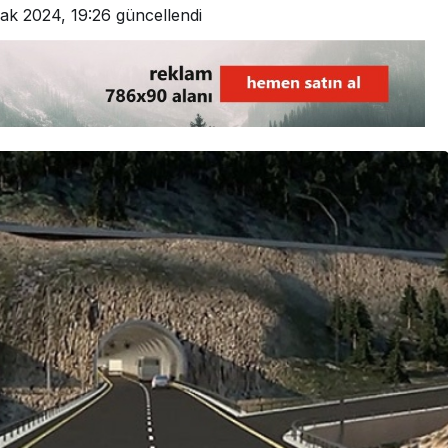
ak 2024, 19:26
güncellendi
BARTIN
3. SAYFA
30 yıllık çift, aynı gün
Bartın narko
yaşamını yitirdi, yan
baskını: Bol 
yana defnedildi
kişi paket