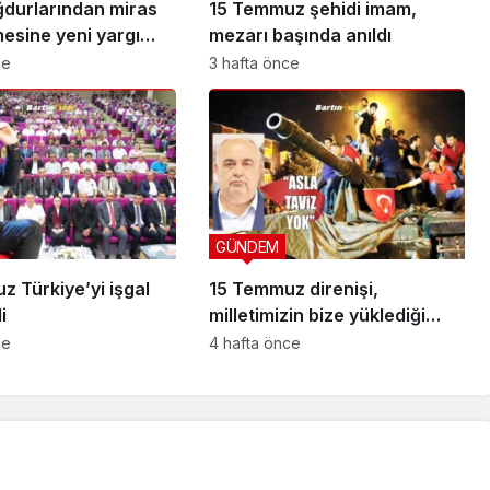
durlarından miras
15 Temmuz şehidi imam,
esine yeni yargı
mezarı başında anıldı
ce
3 hafta önce
GÜNDEM
 Türkiye’yi işgal
15 Temmuz direnişi,
i
milletimizin bize yüklediği
tarihi sorumluluk
ce
4 hafta önce