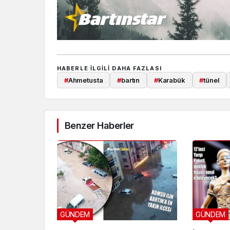
HABERLE ILGILI DAHA FAZLASI
#
Ahmetusta
#
bartın
#
Karabük
#
tünel
Benzer Haberler
GÜNDEM
GÜNDEM