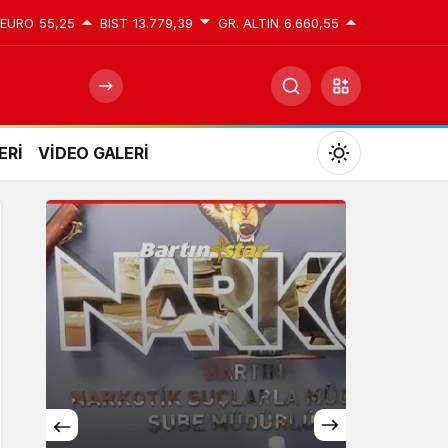
EURO
55,25
BIST
13.779,39
GR. ALTIN
6.660,55
ERİ
VİDEO GALERİ
Mod
değiştir
Gündüz Modu
Gündüz modunu seçin.
Gece Modu
Gece modunu seçin.