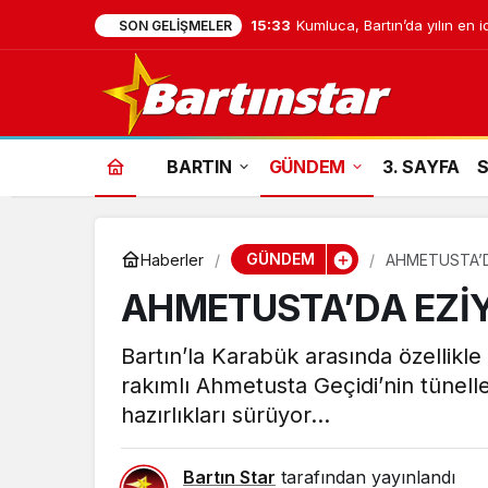
15:33
Kumluca, Bartın’da yılın en i
SON GELIŞMELER
BARTIN
GÜNDEM
3. SAYFA
GÜNDEM
Haberler
AHMETUSTA’D
AHMETUSTA’DA EZİY
Bartın’la Karabük arasında özellikl
rakımlı Ahmetusta Geçidi’nin tünelle
hazırlıkları sürüyor…
Bartın Star
tarafından yayınlandı