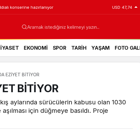
ddialı konserine hazırlanıyor
USD
47,74
Aramak istediğiniz kelimeyi yazın..
SİYASET
EKONOMİ
SPOR
TARİH
YAŞAM
FOTO GAL
A EZİYET BİTİYOR
ET BİTİYOR
e kış aylarında sürücülerin kabusu olan 1030
 aşılması için düğmeye basıldı. Proje