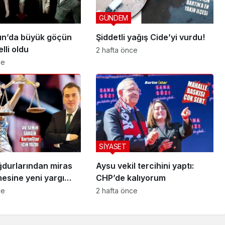
GÜNDEM
ın’da büyük göçün
Şiddetli yağış Cide’yi vurdu!
lli oldu
2 hafta önce
ce
SİYASET
durlarından miras
Aysu vekil tercihini yaptı:
esine yeni yargı
CHP’de kalıyorum
ce
2 hafta önce