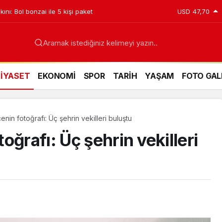
ını: Bol bonzai ile 5 kişi paket
USD
47,70
Aramak istediğiniz kelimeyi yazın..
SİYASET
EKONOMİ
SPOR
TARİH
YAŞAM
FOTO GAL
nin fotoğrafı: Üç şehrin vekilleri buluştu
oğrafı: Üç şehrin vekilleri