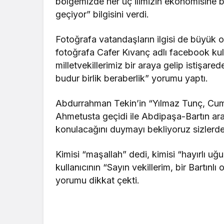
bölgemizde her üç ilimizin ekonomisine 
geçiyor” bilgisini verdi.
Fotoğrafa vatandaşların ilgisi de büyük 
fotoğrafa Cafer Kıvanç adlı facebook k
milletvekillerimiz bir araya gelip istişare
budur birlik beraberlik” yorumu yaptı.
Abdurrahman Tekin’in “Yılmaz Tunç, Cum
Ahmetusta geçidi ile Abdipaşa-Bartın ar
konulacağını duymayı bekliyoruz sizlerde
Kimisi “maşallah” dedi, kimisi “hayırlı uğu
kullanıcının “Sayın vekillerim, bir Bartınl
yorumu dikkat çekti.
tiktok beğeni