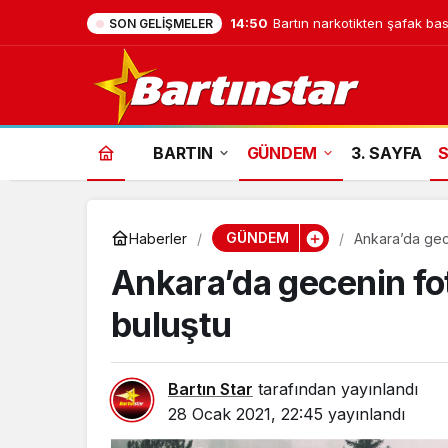
14:50
Bartın narkotikten şafak bask
SON GELIŞMELER
BARTIN
GÜNDEM
3. SAYFA
GÜNDEM
Haberler
Ankara’da gece
Ankara’da gecenin fot
buluştu
Bartın Star
tarafından yayınlandı
28 Ocak 2021, 22:45
yayınlandı