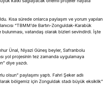
büyük katkı sağlayacak önemli projeler hayata
oldu. Kısa sürede onlarca paylaşım ve yorum yapılan
ullanıcısı “TBMM’de Bartın-Zonguldak-Karabük
de bulunması, vatandaş olarak bizleri sevindirdi. İşte
hur Ünal, Niyazi Güneş beyler, Safranbolu
ası yol projesinin tez zamanda uygulamaya
n” diye yazdı.
rlu olsun” paylaşımı yaptı. Fahri Şeker adlı
ı olarak bölgemiz için Zonguldak stadı büyük eksiklik”