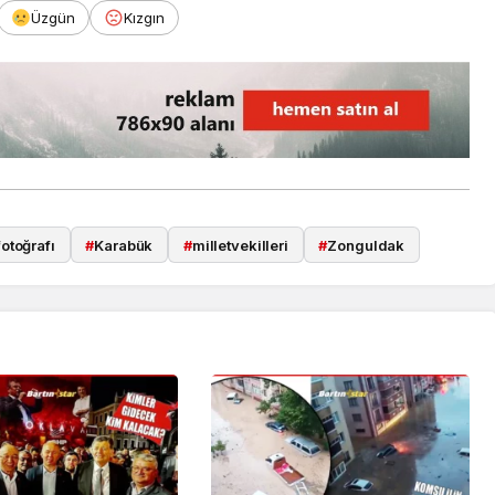
Üzgün
Kızgın
otoğrafı
#
Karabük
#
milletvekilleri
#
Zonguldak