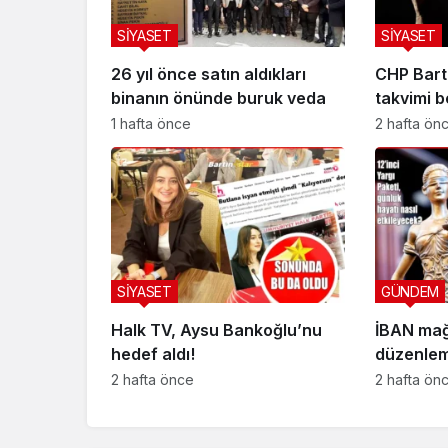
SİYASET
SİYASET
26 yıl önce satın aldıkları
CHP Bart
binanın önünde buruk veda
takvimi be
1 hafta önce
2 hafta ön
SİYASET
GÜNDEM
Halk TV, Aysu Bankoğlu’nu
İBAN mağ
hedef aldı!
düzenlem
düzeni
2 hafta önce
2 hafta ön