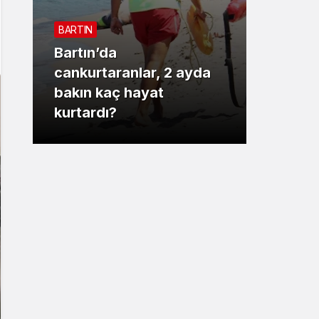
Sistem Modu
BARTIN
Sistem modunu seçin.
Bartın’da
3. SAYF
cankurtaranlar, 2 ayda
bakın kaç hayat
Vali 
kurtardı?
motor