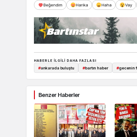
Beğendim
Harika
Haha
Vay
HABERLE ILGILI DAHA FAZLASI
#
ankarada buluştu
#
bartın haber
#
gecenin f
Benzer Haberler