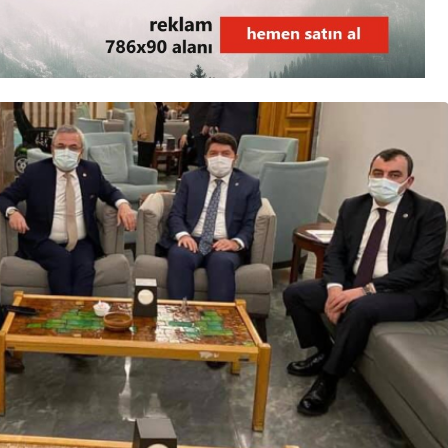
3. SAYFA
Ankara’dan İnkumu’na
tatile gelmişti!
Kurtarılamadı