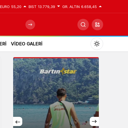
EURO
55,20
BIST
13.779,39
GR. ALTIN
6.658,45
ERİ
VİDEO GALERİ
Mod
değiştir
Gündüz Modu
Gündüz modunu seçin.
Gece Modu
Gece modunu seçin.