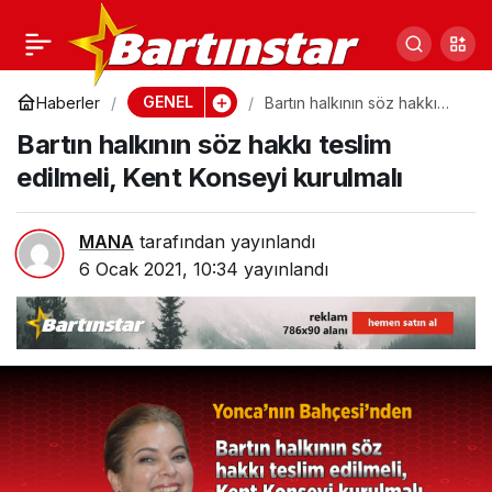
Asgari ücret, 1 Ocak’tan
0
Paylaş
itibaren 2.825,00 TL
GENEL
Haberler
Bartın halkının söz hakkı
teslim edilmeli, Kent
Bartın halkının söz hakkı teslim
Konseyi kurulmalı
oldu
edilmeli, Kent Konseyi kurulmalı
MANA
tarafından yayınlandı
6 Ocak 2021, 10:34
yayınlandı