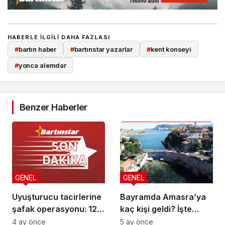
HABERLE ILGILI DAHA FAZLASI
#
bartın haber
#
bartınstar yazarlar
#
kent konseyi
#
yonca alemdar
Benzer Haberler
GENEL
GENEL
Uyuşturucu tacirlerine
Bayramda Amasra’ya
şafak operasyonu: 12
kaç kişi geldi? İşte
gözaltı
rakamlar
4 ay önce
5 ay önce