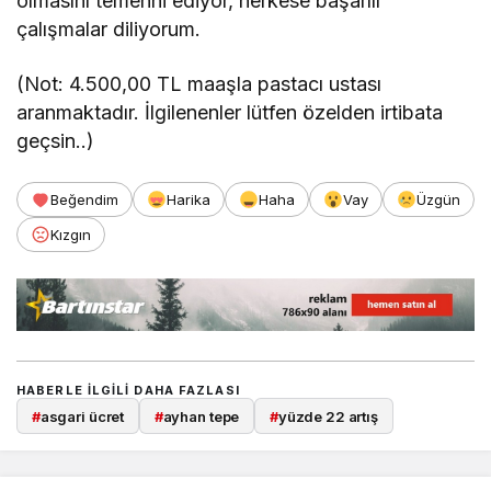
olmasını temenni ediyor, herkese başarılı
çalışmalar diliyorum.
(Not: 4.500,00 TL maaşla pastacı ustası
aranmaktadır. İlgilenenler lütfen özelden irtibata
geçsin..)
Beğendim
Harika
Haha
Vay
Üzgün
Kızgın
HABERLE ILGILI DAHA FAZLASI
#
asgari ücret
#
ayhan tepe
#
yüzde 22 artış