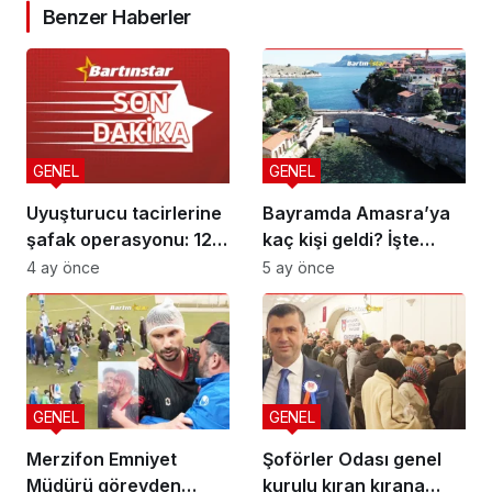
Benzer Haberler
GENEL
GENEL
Uyuşturucu tacirlerine
Bayramda Amasra’ya
şafak operasyonu: 12
kaç kişi geldi? İşte
gözaltı
rakamlar
4 ay önce
5 ay önce
GENEL
GENEL
Merzifon Emniyet
Şoförler Odası genel
Müdürü görevden
kurulu kıran kırana