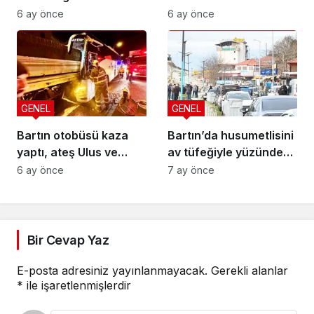
alınmalı
geçti! İşte sonuç
6 ay önce
6 ay önce
GENEL
GENEL
Bartın otobüsü kaza
Bartın’da husumetlisini
yaptı, ateş Ulus ve
av tüfeğiyle yüzünden
Kozcağız’a düştü
vurdu
6 ay önce
7 ay önce
Bir Cevap Yaz
E-posta adresiniz yayınlanmayacak.
Gerekli alanlar
*
ile işaretlenmişlerdir