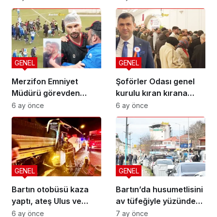
GENEL
GENEL
Merzifon Emniyet
Şoförler Odası genel
Müdürü görevden
kurulu kıran kırana
alınmalı
geçti! İşte sonuç
6 ay önce
6 ay önce
GENEL
GENEL
Bartın otobüsü kaza
Bartın’da husumetlisini
yaptı, ateş Ulus ve
av tüfeğiyle yüzünden
Kozcağız’a düştü
vurdu
6 ay önce
7 ay önce