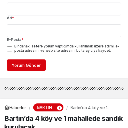
Ad
*
E-Posta
*
Bir dahaki sefere yorum yaptığımda kullanılmak üzere adımı, e-
posta adresimi ve web site adresimi bu tarayıcıya kaydet.
Yorum Gönder
BARTIN
Haberler
Bartın’da 4 köy ve 1
mahallede sandık
Bartın’da 4 köy ve 1 mahallede sandık
kurulacak
kurulacak