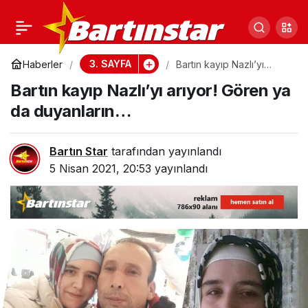
Bartın’da 4 köy ve 1
0
Paylaş
mahallede sandık
3. SAYFA
Haberler
Bartın kayıp Nazlı’yı
arıyor! Gören ya da
Bartın kayıp Nazlı’yı arıyor! Gören ya
duyanların…
kurulacak
da duyanların…
Bartın Star
tarafından yayınlandı
5 Nisan 2021, 20:53
yayınlandı