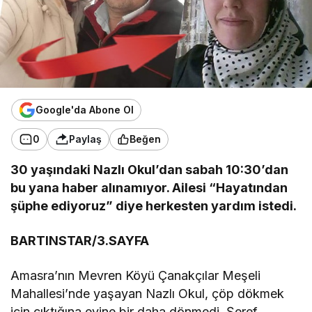
Google'da Abone Ol
0
Paylaş
Beğen
30 yaşındaki Nazlı Okul’dan sabah 10:30’dan
bu yana haber alınamıyor. Ailesi “Hayatından
şüphe ediyoruz” diye herkesten yardım istedi.
BARTINSTAR/3.SAYFA
Amasra’nın Mevren Köyü Çanakçılar Meşeli
Mahallesi’nde yaşayan Nazlı Okul, çöp dökmek
için çıktığına evine bir daha dönmedi. Şeref