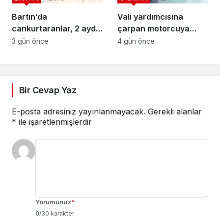
Bartın’da
Vali yardımcısına
cankurtaranlar, 2 ayda
çarpan motorcuya
bakın kaç hayat
ceza yağdı
3 gün önce
4 gün önce
kurtardı?
Bir Cevap Yaz
E-posta adresiniz yayınlanmayacak.
Gerekli alanlar
*
ile işaretlenmişlerdir
Yorumunuz
*
0
/30 karakter