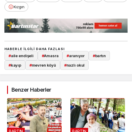
Kızgın
HABERLE ILGILI DAHA FAZLASI
#
aile endişeli
#
Amasra
#
aranıyor
#
bartın
#
kayıp
#
mevren köyü
#
nazlı okul
Benzer Haberler
BARTIN
BARTIN