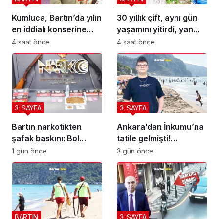
Kumluca, Bartın’da yılın
30 yıllık çift, aynı gün
en iddialı konserine
yaşamını yitirdi, yan
hazırlanıyor
yana defnedildi
4 saat önce
4 saat önce
3. SAYFA
3. SAYFA
Bartın narkotikten
Ankara’dan İnkumu’na
şafak baskını: Bol
tatile gelmişti!
bonzai ile 5 kişi paket
Kurtarılamadı
1 gün önce
3 gün önce
BARTIN
3. SAYFA