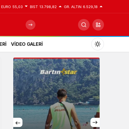
EURO
55,03
BIST
13.798,82
GR. ALTIN
6.529,18
ERİ
VİDEO GALERİ
Mod
değiştir
Gündüz Modu
Gündüz modunu seçin.
Gece Modu
Gece modunu seçin.