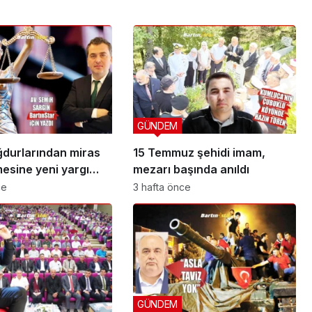
GÜNDEM
durlarından miras
15 Temmuz şehidi imam,
esine yeni yargı
mezarı başında anıldı
ce
3 hafta önce
GÜNDEM