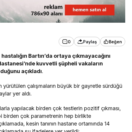
0
Paylaş
Beğen
r hastalığın Bartın’da ortaya çıkmayacağını
Hastanesi’nde kuvvetli şüpheli vakaların
lduğunu açıkladı
.
n yürütülen çalışmaların büyük bir gayretle sürdüğü
aylar yer aldı.
klarla yapılacak birden çok testlerin pozitif çıkması,
bi birden çok parametrenin hep birlikte
ıklamada, kesin tanının hastane ortamında 14
çıklamada şu ifadelere yer verildi: