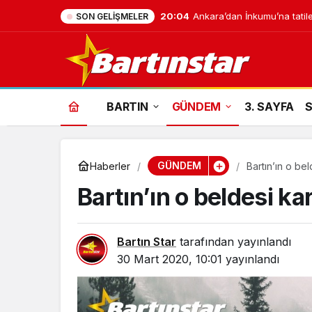
20:04
Ankara’dan İnkumu’na tatile
SON GELIŞMELER
BARTIN
GÜNDEM
3. SAYFA
GÜNDEM
Haberler
Bartın’ın o bel
Bartın’ın o beldesi ka
Bartın Star
tarafından yayınlandı
30 Mart 2020, 10:01
yayınlandı