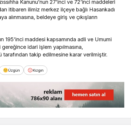
ıfzıssıhha Kanunu’nun 27’inci ve 72’inci maddeleri
n itibaren ilimiz merkez ilçeye bağlı Hasankadı
aya alınmasına, beldeye giriş ve çıkışların
nın 195’inci maddesi kapsamında adli ve Umumi
gereğince idari işlem yapılmasına,
 tarafından takip edilmesine karar verilmiştir.
Üzgün
Kızgın