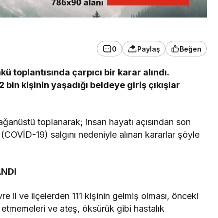
3. SAYFA
Ankara’dan İnkumu’na
0
Paylaş
Beğen
tatile gelmişti!
ü toplantısında çarpıcı bir karar alındı.
Kurtarılamadı
 bin kişinin yaşadığı beldeye giriş çıkışlar
ağanüstü toplanarak; insan hayatı açısından son
s (COVİD-19) salgını nedeniyle alınan kararlar şöyle
ANDI
re il ve ilçelerden 111 kişinin gelmiş olması, önceki
 etmemeleri ve ateş, öksürük gibi hastalık