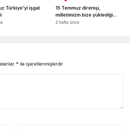
 Türkiye’yi işgal
15 Temmuz direnişi,
i
milletimizin bize yüklediği
tarihi sorumluluk
ce
3 hafta önce
 alanlar
*
ile işaretlenmişlerdir