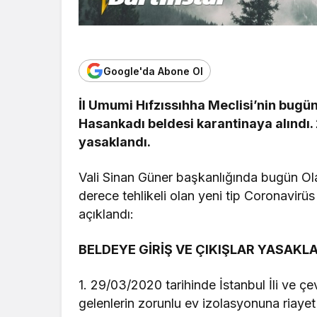
Google'da Abone Ol
İl Umumi Hıfzıssıhha Meclisi’nin bugünk
Hasankadı beldesi karantinaya alındı. 2
yasaklandı.
Vali Sinan Güner başkanlığında bugün Ol
derece tehlikeli olan yeni tip Coronavirü
açıklandı:
BELDEYE GİRİŞ VE ÇIKIŞLAR YASAKL
1. 29/03/2020 tarihinde İstanbul İli ve çev
gelenlerin zorunlu ev izolasyonuna riayet