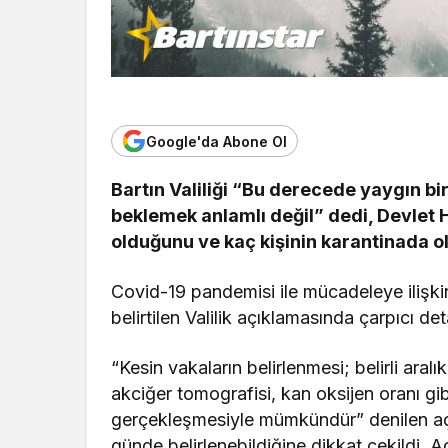
Google'da Abone Ol
Bartın Valiliği “Bu derecede yaygın bi
beklemek anlamlı değil” dedi, Devlet 
olduğunu ve kaç kişinin karantinada o
Covid-19 pandemisi ile mücadeleye ilişki
belirtilen Valilik açıklamasında çarpıcı det
“Kesin vakaların belirlenmesi; belirli aralı
akciğer tomografisi, kan oksijen oranı gi
gerçekleşmesiyle mümkündür” denilen aç
günde belirlenebildiğine dikkat çekildi. A