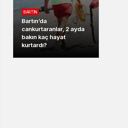
Sistem Modu
BARTIN
Sistem modunu seçin.
Bartın’da
3. SAYF
cankurtaranlar, 2 ayda
bakın kaç hayat
Vali 
kurtardı?
motor