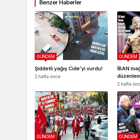
Benzer Haberler
GÜNDEM
GÜNDEM
Şiddetli yağış Cide’yi vurdu!
İBAN mağ
düzenlem
2 hafta önce
düzeni
2 hafta ön
GÜNDEM
GÜNDEM