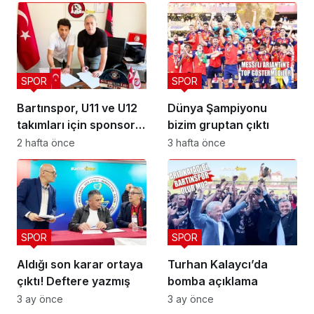
SPOR
SPOR
Bartınspor, U11 ve U12
Dünya Şampiyonu
takımları için sponsor
bizim gruptan çıktı
buldu
2 hafta önce
3 hafta önce
SPOR
SPOR
Aldığı son karar ortaya
Turhan Kalaycı’da
çıktı! Deftere yazmış
bomba açıklama
3 ay önce
3 ay önce