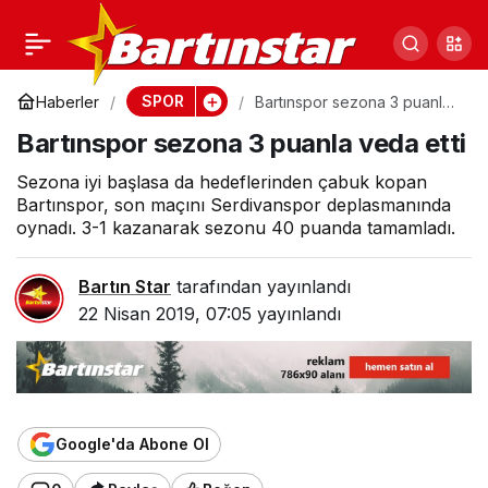
Seçim arası gitti bir
0
Paylaş
daha geri dönmedi
SPOR
Haberler
Bartınspor sezona 3 puanla
veda etti
Bartınspor sezona 3 puanla veda etti
Sezona iyi başlasa da hedeflerinden çabuk kopan
Bartınspor, son maçını Serdivanspor deplasmanında
oynadı. 3-1 kazanarak sezonu 40 puanda tamamladı.
Bartın Star
tarafından yayınlandı
22 Nisan 2019, 07:05
yayınlandı
Google'da Abone Ol