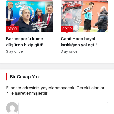
SPOR
SPOR
Bartınspor’u küme
Cahit Hoca hayal
düşüren hizip gitti!
kırıklığına yol açtı!
3 ay önce
3 ay önce
Bir Cevap Yaz
E-posta adresiniz yayınlanmayacak.
Gerekli alanlar
*
ile işaretlenmişlerdir