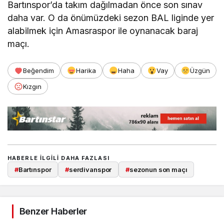
Bartınspor’da takım dağılmadan önce son sınav
daha var. O da önümüzdeki sezon BAL liginde yer
alabilmek için Amasraspor ile oynanacak baraj
maçı.
Beğendim
Harika
Haha
Vay
Üzgün
Kızgın
HABERLE ILGILI DAHA FAZLASI
#
Bartınspor
#
serdivanspor
#
sezonun son maçı
Benzer Haberler