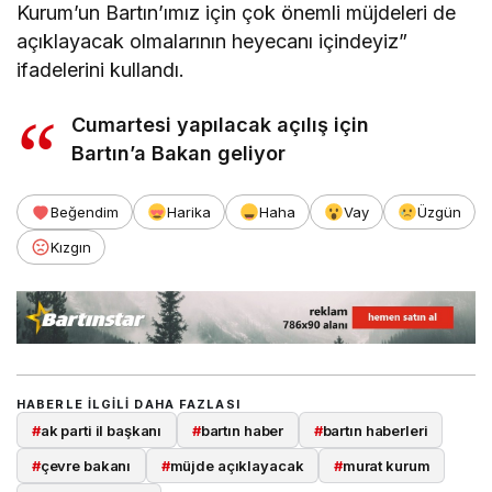
Kurum’un Bartın’ımız için çok önemli müjdeleri de
açıklayacak olmalarının heyecanı içindeyiz”
ifadelerini kullandı.
Cumartesi yapılacak açılış için
Bartın’a Bakan geliyor
Beğendim
Harika
Haha
Vay
Üzgün
Kızgın
HABERLE ILGILI DAHA FAZLASI
#
ak parti il başkanı
#
bartın haber
#
bartın haberleri
#
çevre bakanı
#
müjde açıklayacak
#
murat kurum