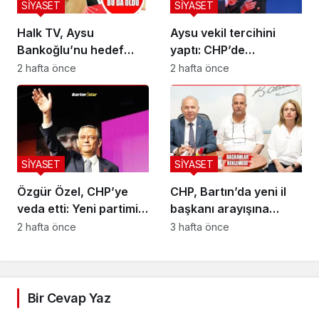
SİYASET
SİYASET
Halk TV, Aysu
Aysu vekil tercihini
Bankoğlu’nu hedef
yaptı: CHP’de
aldı!
kalıyorum
2 hafta önce
2 hafta önce
SİYASET
SİYASET
Özgür Özel, CHP’ye
CHP, Bartın’da yeni il
veda etti: Yeni partimizi
başkanı arayışına
kuruyoruz
başladı
2 hafta önce
3 hafta önce
Bir Cevap Yaz