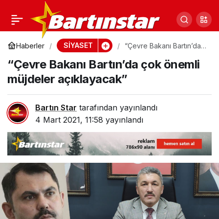
Aysu Bankoğlu’ndan
0
Paylaş
bakana soru önergesi!
SİYASET
Haberler
“Çevre Bakanı Bartın’da
çok önemli müjdeler
“Çevre Bakanı Bartın’da çok önemli
açıklayacak”
Öğrenciler EBA’ya
müjdeler açıklayacak”
girememişken…
Bartın Star
tarafından yayınlandı
4 Mart 2021, 11:58
yayınlandı