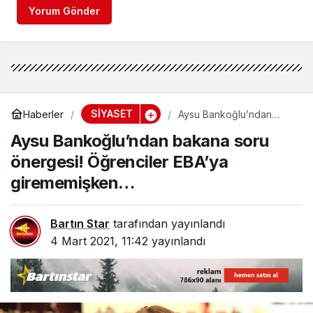
Yorum Gönder
SİYASET
Haberler
Aysu Bankoğlu’ndan
bakana soru önergesi!
Aysu Bankoğlu’ndan bakana soru
Öğrenciler EBA’ya
girememişken…
önergesi! Öğrenciler EBA’ya
girememişken…
Bartın Star
tarafından yayınlandı
4 Mart 2021, 11:42
yayınlandı