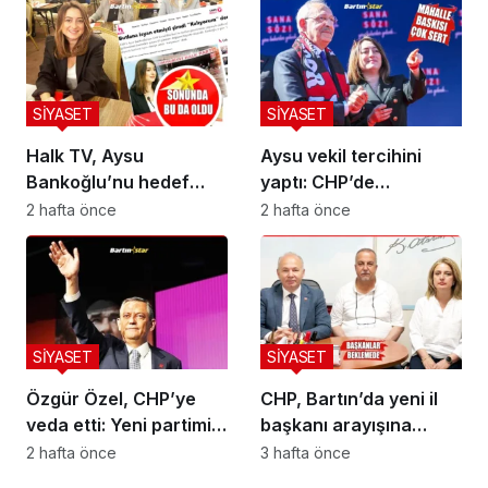
SİYASET
SİYASET
Halk TV, Aysu
Aysu vekil tercihini
Bankoğlu’nu hedef
yaptı: CHP’de
aldı!
kalıyorum
2 hafta önce
2 hafta önce
SİYASET
SİYASET
Özgür Özel, CHP’ye
CHP, Bartın’da yeni il
veda etti: Yeni partimizi
başkanı arayışına
kuruyoruz
başladı
2 hafta önce
3 hafta önce