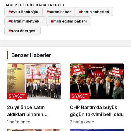
HABERLE ILGILI DAHA FAZLASI
#
Aysu Bankoğlu
#
bartın haber
#
bartın haberleri
#
bartın milletvekili
#
milli eğitim bakanı
#
soru önergesi
Benzer Haberler
SİYASET
SİYASET
26 yıl önce satın
CHP Bartın’da büyük
aldıkları binanın
göçün takvimi belli oldu
önünde buruk veda
1 hafta önce
2 hafta önce