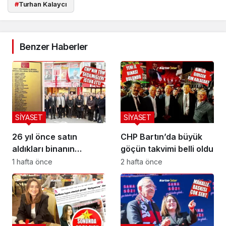
#
Turhan Kalaycı
Benzer Haberler
SİYASET
SİYASET
26 yıl önce satın
CHP Bartın’da büyük
aldıkları binanın
göçün takvimi belli oldu
önünde buruk veda
1 hafta önce
2 hafta önce