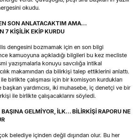
nergesini okudu.
 EN SON ANLATACAKTIM AMA…
N 7 KİŞİLİK EKİP KURDU
is dengesini bozmamak için en son bilgi
e kamuoyuna açıkladığı bilgileri bu kez mecliste
smi yazışmalarla konuyu savcılığa intikal
ılık makamından da bilirkişi talep ettiklerini anlattı.
i ile birlikte çalışması için bir komisyon kurdukları
 başkan yardımcısı, iki muhasebe, iç denetçi ve bir
kişi ile birlikte çalışacaklarını söyledi.
BAŞINA GELMİYOR, İLK… BİLİRKİŞİ RAPORU NE
UR
 çok belediye içinden değil dışından olur. Bu her