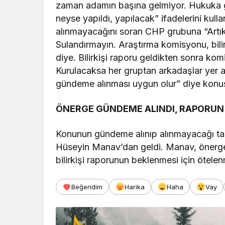
zaman adamın başına gelmiyor. Hukuka g
neyse yapıldı, yapılacak” ifadelerini kul
alınmayacağını soran CHP grubuna “Artık 
Sulandırmayın. Araştırma komisyonu, bili
diye. Bilirkişi raporu geldikten sonra k
Kurulacaksa her gruptan arkadaşlar yer alı
gündeme alınması uygun olur” diye konu
ÖNERGE GÜNDEME ALINDI, RAPORUN 
Konunun gündeme alınıp alınmayacağı tar
Hüseyin Manav’dan geldi. Manav, önerg
bilirkişi raporunun beklenmesi için ötelen
Beğendim
Harika
Haha
Vay