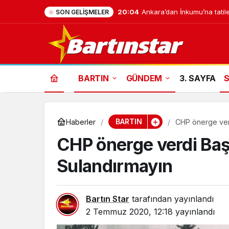
20:04
Ankara’dan İnkumu’na tatile
SON GELIŞMELER
BARTIN
GÜNDEM
3. SAYFA
BARTIN
Haberler
CHP önerge verd
CHP önerge verdi Baş
Sulandırmayın
Bartın Star
tarafından yayınlandı
2 Temmuz 2020, 12:18
yayınlandı