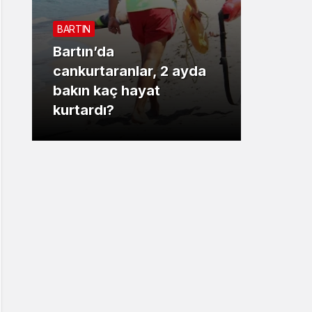
Sistem Modu
BARTIN
Sistem modunu seçin.
Bartın’da
3. SAYF
cankurtaranlar, 2 ayda
bakın kaç hayat
Vali 
kurtardı?
motor