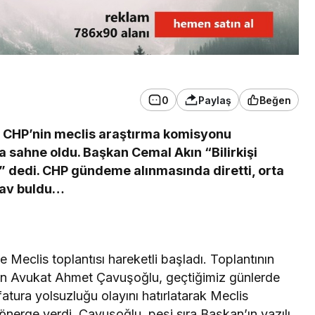
3. SAYFA
Ankara’dan İnkumu’na
tatile gelmişti!
0
Paylaş
Beğen
Kurtarılamadı
in CHP’nin meclis araştırma komisyonu
ya sahne oldu. Başkan Cemal Akın “Bilirkişi
” dedi. CHP gündeme alınmasında diretti, orta
nav buldu…
 Meclis toplantısı hareketli başladı. Toplantının
n Avukat Ahmet Çavuşoğlu, geçtiğimiz günlerde
atura yolsuzluğu olayını hatırlatarak Meclis
önerge verdi. Çavuşoğlu, peşi sıra Başkan’ın yazılı