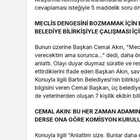
cevaplaması isteğiyle 5 maddelik soru ö
MECLİS DENGESİNİ BOZMAMAK İÇİN
BELEDİYE BİLİRKİŞİYLE ÇALIŞMASI İÇİ
Bunun üzerine Başkan Cemal Akın, “Mecl
verecektim ama sorunca…” dedi, daha önc
anlattı. Olayı duyar duymaz süratle ve re
ettirdiklerini ifade eden Başkan Akın, savc
Konuyla ilgili Bartın Belediyesi’nin bilirkiş
bilgisini veren Cemal Başkan, üç belediye
de veterinerden oluşan 7 kişilik ekibin bilir
CEMAL AKIN: BU HER ZAMAN ADAMIN 
DERSE ONA GÖRE KOMİSYON KURUL
Konuyla ilgili “Anlattım size. Bunlar daha