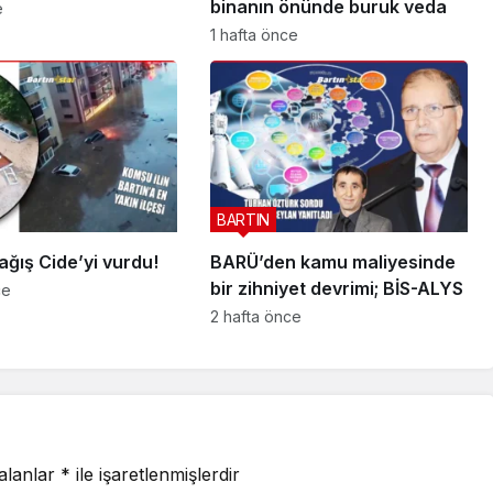
binanın önünde buruk veda
e
1 hafta önce
BARTIN
yağış Cide’yi vurdu!
BARÜ’den kamu maliyesinde
bir zihniyet devrimi; BİS-ALYS
ce
2 hafta önce
 alanlar
*
ile işaretlenmişlerdir