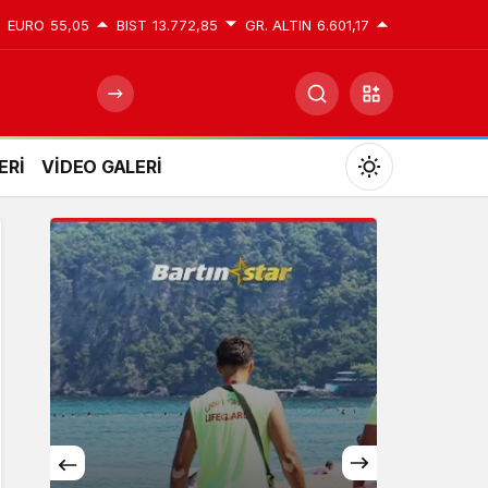
EURO
55,05
BIST
13.772,85
GR. ALTIN
6.601,17
ERİ
VİDEO GALERİ
Mod
değiştir
Gündüz Modu
Gündüz modunu seçin.
Gece Modu
Gece modunu seçin.