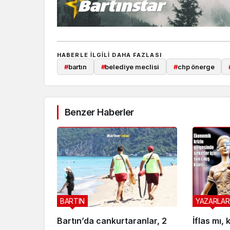
HABERLE ILGILI DAHA FAZLASI
#
bartın
#
belediye meclisi
#
chp önerge
Benzer Haberler
BARTIN
YAZARLAR
Bartın’da cankurtaranlar, 2
İflas mı,