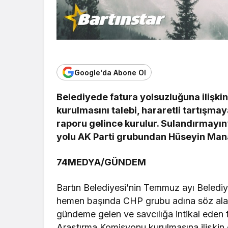
Google'da Abone Ol
Belediyede fatura yolsuzluğuna ilişk
kurulmasını talebi, hararetli tartışma
raporu gelince kurulur. Sulandırmayın
yolu AK Parti grubundan Hüseyin Ma
74MEDYA/GÜNDEM
Bartın Belediyesi’nin Temmuz ayı Belediye
hemen başında CHP grubu adına söz ala
gündeme gelen ve savcılığa intikal eden f
Araştırma Komisyonu kurulmasına ilişkin 