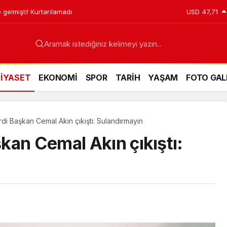
 gelmişti! Kurtarılamadı
USD
47,71
Aramak istediğiniz kelimeyi yazın..
SİYASET
EKONOMİ
SPOR
TARİH
YAŞAM
FOTO GAL
i Başkan Cemal Akın çıkıştı: Sulandırmayın
kan Cemal Akın çıkıştı: