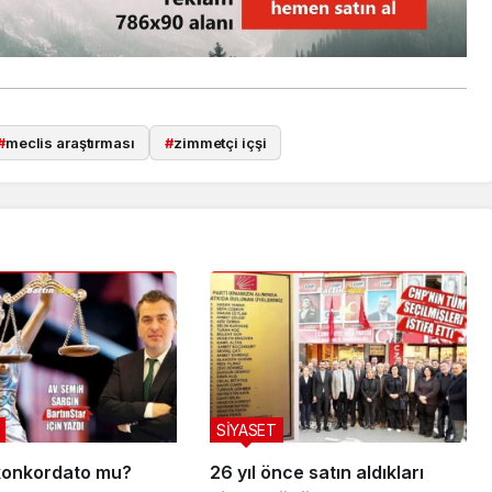
#
meclis araştırması
#
zimmetçi içşi
SİYASET
 konkordato mu?
26 yıl önce satın aldıkları