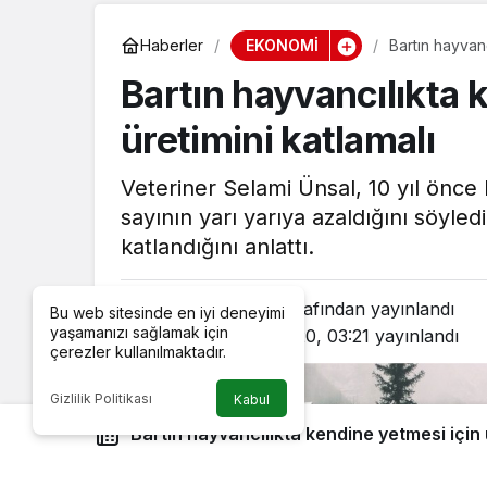
EKONOMİ
Haberler
Bartın hayvanc
Bartın hayvancılıkta 
üretimini katlamalı
Veteriner Selami Ünsal, 10 yıl önc
sayının yarı yarıya azaldığını söyled
katlandığını anlattı.
Bartın Star
tarafından yayınlandı
Bu web sitesinde en iyi deneyimi
yaşamanızı sağlamak için
2 Temmuz 2020, 03:21
yayınlandı
çerezler kullanılmaktadır.
Gizlilik Politikası
Kabul
Bartın hayvancılıkta kendine yetmesi için 