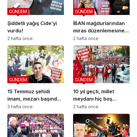
GÜNDEM
GÜNDEM
Şiddetli yağış Cide’yi
İBAN mağdurlarından
vurdu!
miras düzenlemesine
yeni yargı düzeni
2 hafta önce
2 hafta önce
GÜNDEM
GÜNDEM
15 Temmuz şehidi
10 yıl geçti, millet
imam, mezarı başında
meydanı hiç boş
anıldı
bırakmadı
3 hafta önce
3 hafta önce