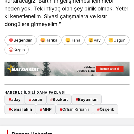
kurtaracağız. Bartın’ın gelişmemesi için hiçbir
neden yok. Tek ihtiyaç olan şey birlik olmak. Yeter
ki kenetlenelim. Siyasi çatışmalara ve kısır
döngülere girmeyelim.”
Beğendim
Harika
Haha
Vay
Üzgün
Kızgın
HABERLE ILGILI DAHA FAZLASI
#
aday
#
bartın
#
Bozkurt
#
Buyurman
#
cemal akın
#
MHP
#
Orhan Kırşanlı
#
Özçelik