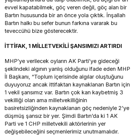
evvel kapatabilmek, göç veren değil, göç alan bir
Bartın hususunda bir an önce yola çıktık. İnşallah
Bartın halkı bu sefer bunun farkına vararak bu
teveccühü bize gösterecektir.
İTTİFAK, 1 MİLLETVEKİLİ ŞANSIMIZI ARTIRDI
MHP’ye verilecek oyların AK Parti’ye gideceği
şeklindeki algının yanlış olduğunu ifade eden MHP
İl Başkanı, “Toplum içerisinde algılar oluştuğunu
duyuyoruz ancak ittifaktan kaynaklanan Bartın için
1 vekil şansımız var. Bartın çok kan kaybetmiş 3
vekilliği olan ama milletvekilliğinin
basiretsizliğinden kaynaklanan göç nedeniyle 2’ye
düşmüş şansız bir yer. Şimdi Bartın’da ki 1 AK
Parti ve 1 CHP milletvekili aktörlerinin yer
değişebileceğini seçmenlerimiz unutmamalıdır.