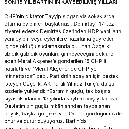
SON 15 YIL BARTIN’IN KAYBEDİLMİŞ YILLARI
CHP’nin diktatör Tayyip sloganıyla sokaklarda
oturma eylemleri başlatması, Demirtaş’ı 17 kez
ziyaret ederek Demirtaş üzerinden HDP yanlılarını
yeni eylem veya eylemlere hazırlama gayretleri
içinde olduğu suçlamasında bulunan Özçelik,
abidik gubidik oyunlara girmeyeceğini deklare
eden Meral Akşener’e gönderilen 15 CHP’li
hatırlattı ve “Meral Akşener de CHP’ye
minnettardır” dedi. Partisinin adayları için destek
isteyen Özçelik, AK Partili Yılmaz Tunç’a da şu
sözlerle yüklendi: “Bartın’ın güçlü, tek başına
siyasi iktidarının 15 yılında kaybedilmiş yılları var.
Devletimizin güçlü imkânlarından faydalanan
büyük, başka gölgeler var. Oraları gördüğümüzde
onur ve gurur duyuyoruz. Bartın’da
yapılamayanlara da talip olabilmek, bu açığı bir an