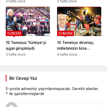
anıldı
bırakmadı
3 hafta önce
3 hafta önce
GÜNDEM
GÜNDEM
15 Temmuz Türkiye’yi
15 Temmuz direnişi,
işgal girişimiydi
milletimizin bize
yüklediği tarihi
3 hafta önce
4 hafta önce
sorumluluk
Bir Cevap Yaz
E-posta adresiniz yayınlanmayacak.
Gerekli alanlar
*
ile işaretlenmişlerdir