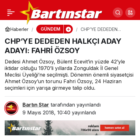
MHP TAM TAKIM
0
Paylaş
SAHAYA İNDİ
GÜNDEM
Haberler
CHP’YE DEDEDEN
HALKÇI ADAY ADAYI:
CHP’YE DEDEDEN HALKÇI ADAY
FAHRİ ÖZSOY
ADAYI: FAHRİ ÖZSOY
Dedesi Ahmet Özsoy, Bülent Ecevit’in yüzde 42’yle
iktidar olduğu 1970’li yıllarda Zonguldak İl Genel
Meclisi Üyeliği’ne seçilmişti. Dönemin önemli siyasetçisi
Ahmet Özsoy’un torunu Fahri Özsoy, 24 Haziran
seçimleri için yarışa girmeye talip oldu.
Bartın Star
tarafından yayınlandı
9 Mayıs 2018, 10:40
yayınlandı