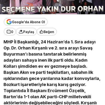
Google'da Abone Ol
0
Paylaş
Beğen
MHP İl Başkanlığı, 24 Haziran’da 1. Sıra adayı
Op. Dr. Orhan Kırşanlı ve 2. sıra arayı Savaş
Buyurman’ı basına tanıtarak belirlenmiş
adayları sahaya inen ilk parti oldu. Kadın
Kolları şimdiden ev ev gezmeye başladı.
Başkan Akın ve parti teşkilatları, sabahın ilk
ışıklarından gece yarılarına kadar konvoylarla,
Bozkurt işaretleriyle karış karış geziyor.
Toplantıda İl Başkanı Ercüment Özçelik,
Bartın’da 1-1 olan AK parti-CHP milletvekili
aktörlerinin değişebileceğini söyledi. Kırşanlı