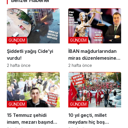
Benzer Haberler
GÜNDEM
GÜNDEM
Şiddetli yağış Cide’yi
İBAN mağdurlarından
vurdu!
miras düzenlemesine
yeni yargı düzeni
2 hafta önce
2 hafta önce
GÜNDEM
GÜNDEM
15 Temmuz şehidi
10 yıl geçti, millet
imam, mezarı başında
meydanı hiç boş