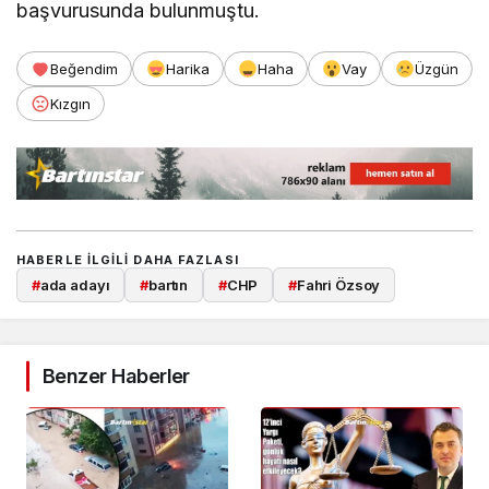
başvurusunda bulunmuştu.
Beğendim
Harika
Haha
Vay
Üzgün
Kızgın
HABERLE ILGILI DAHA FAZLASI
#
ada adayı
#
bartın
#
CHP
#
Fahri Özsoy
Benzer Haberler