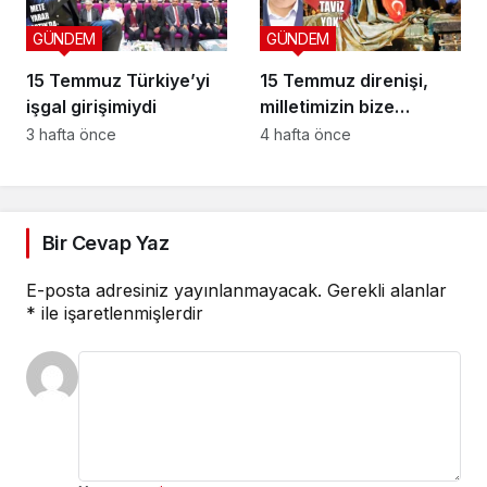
GÜNDEM
GÜNDEM
15 Temmuz Türkiye’yi
15 Temmuz direnişi,
işgal girişimiydi
milletimizin bize
yüklediği tarihi
3 hafta önce
4 hafta önce
sorumluluk
Bir Cevap Yaz
E-posta adresiniz yayınlanmayacak.
Gerekli alanlar
*
ile işaretlenmişlerdir