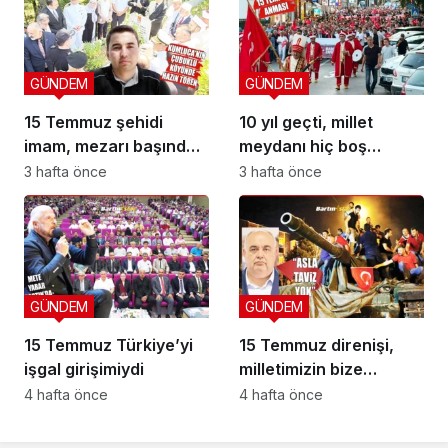
GÜNDEM
GÜNDEM
15 Temmuz şehidi
10 yıl geçti, millet
imam, mezarı başında
meydanı hiç boş
anıldı
bırakmadı
3 hafta önce
3 hafta önce
GÜNDEM
GÜNDEM
15 Temmuz Türkiye’yi
15 Temmuz direnişi,
işgal girişimiydi
milletimizin bize
yüklediği tarihi
4 hafta önce
4 hafta önce
sorumluluk