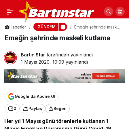
Normalleşmeye
0
Paylaş
başlayan ilk şehir Bartın
GÜNDEM
Haberler
Emeğin şehrinde maskeli
kutlama
Emeğin şehrinde maskeli kutlama
olabilir
Bartın Star
tarafından yayınlandı
1 Mayıs 2020, 10:09
yayınlandı
Google'da Abone Ol
0
Paylaş
Beğen
Her yıl 1 Mayıs günü törenlerle kutlanan 1
Mayıs Emek ve Dayanışma Günü Covid-19