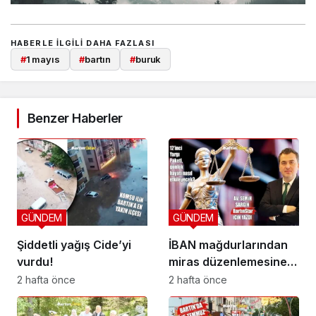
HABERLE ILGILI DAHA FAZLASI
#
1 mayıs
#
bartın
#
buruk
Benzer Haberler
GÜNDEM
GÜNDEM
Şiddetli yağış Cide’yi
İBAN mağdurlarından
vurdu!
miras düzenlemesine
yeni yargı düzeni
2 hafta önce
2 hafta önce