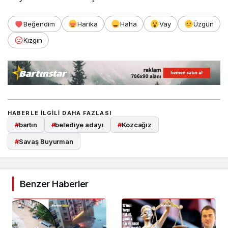
Beğendim
Harika
Haha
Vay
Üzgün
Kızgın
HABERLE ILGILI DAHA FAZLASI
#
bartın
#
belediye adayı
#
Kozcağız
#
Savaş Buyurman
Benzer Haberler