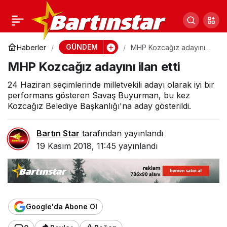
Sanayiden değil kirli
0
Paylaş
zeminden
GÜNDEM
Haberler
MHP Kozcağız adayını
ilan etti
MHP Kozcağız adayını ilan etti
24 Haziran seçimlerinde milletvekili adayı olarak iyi bir
performans gösteren Savaş Buyurman, bu kez
Kozcağız Belediye Başkanlığı'na aday gösterildi.
Bartın Star
tarafından yayınlandı
19 Kasım 2018, 11:45
yayınlandı
Google'da Abone Ol