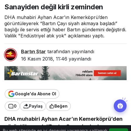
zeminden
Sanayiden değil kirli zeminden
DHA muhabiri Ayhan Acar’ın Kemerköprü’den
görüntüleyerek “Bartın Çayı siyah akmaya başladı”
başlığı ile servis ettiği haber Bartın gündemini değiştirdi.
Valilik "Endüstriyel atık yok" açıklaması yaptı.
Bartın Star
tarafından yayınlandı
16 Kasım 2018, 11:46
yayınlandı
Google'da Abone Ol
0
Paylaş
Beğen
DHA muhabiri Ayhan Acar’ın Kemerköprü’den
görüntüleyerek “Bartın Çayı siyah akmaya
Bu web sitesinde en iyi deneyimi yaşamanızı sağlamak