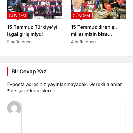
GÜNDEM
GÜNDEM
15 Temmuz Türkiye’yi
15 Temmuz direnişi,
işgal girişimiydi
milletimizin bize
yüklediği tarihi
3 hafta önce
4 hafta önce
sorumluluk
Bir Cevap Yaz
E-posta adresiniz yayınlanmayacak.
Gerekli alanlar
*
ile işaretlenmişlerdir