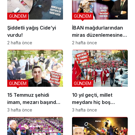
GÜNDEM
GÜNDEM
Şiddetli yağış Cide’yi
İBAN mağdurlarından
vurdu!
miras düzenlemesine
yeni yargı düzeni
2 hafta önce
2 hafta önce
GÜNDEM
GÜNDEM
15 Temmuz şehidi
10 yıl geçti, millet
imam, mezarı başında
meydanı hiç boş
anıldı
bırakmadı
3 hafta önce
3 hafta önce