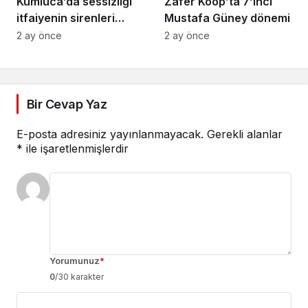
Kumluca’da sessizliği
Zafer Koop’ta 7’inci
itfaiyenin sirenleri
Mustafa Güney dönemi
bozdu
2 ay önce
2 ay önce
Bir Cevap Yaz
E-posta adresiniz yayınlanmayacak.
Gerekli alanlar
*
ile işaretlenmişlerdir
Yorumunuz
*
0
/30 karakter