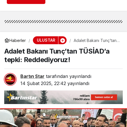
ULUSTAR
Haberler
Adalet Bakanı Tunç’tan
TÜSİAD’a tepki:
Adalet Bakanı Tunç’tan TÜSİAD’a
Reddediyoruz!
tepki: Reddediyoruz!
Bartın Star
tarafından yayınlandı
14 Şubat 2025, 22:42
yayınlandı