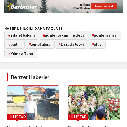
HABERLE ILGILI DAHA FAZLASI
#
adalet bakanı
#
adalet bakanı ne dedi
#
adalet sarayı
#
bartın
#
temel atma
#
tüsiada tepki
#
ulus
#
Yılmaz Tunç
Benzer Haberler
ULUSTAR
ULUSTAR