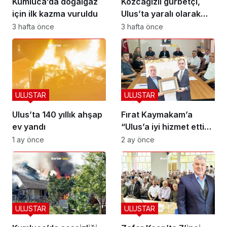
Kumluca’da doğalgaz
Kozcağızlı gurbetçi,
için ilk kazma vuruldu
Ulus’ta yaralı olarak
kurtarıldı
3 hafta önce
3 hafta önce
ULUSTAR
ULUSTAR
Ulus’ta 140 yıllık ahşap
Fırat Kaymakam’a
ev yandı
“Ulus’a iyi hizmet ettin”
beratı
1 ay önce
2 ay önce
ULUSTAR
ULUSTAR