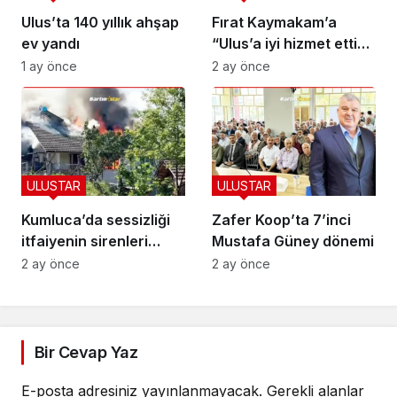
Ulus’ta 140 yıllık ahşap
Fırat Kaymakam’a
ev yandı
“Ulus’a iyi hizmet ettin”
beratı
1 ay önce
2 ay önce
ULUSTAR
ULUSTAR
Kumluca’da sessizliği
Zafer Koop’ta 7’inci
itfaiyenin sirenleri
Mustafa Güney dönemi
bozdu
2 ay önce
2 ay önce
Bir Cevap Yaz
E-posta adresiniz yayınlanmayacak.
Gerekli alanlar