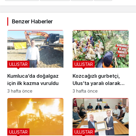
Benzer Haberler
ULUSTAR
ULUSTAR
Kumluca’da doğalgaz
Kozcağızlı gurbetçi,
için ilk kazma vuruldu
Ulus’ta yaralı olarak
kurtarıldı
3 hafta önce
3 hafta önce
ULUSTAR
ULUSTAR