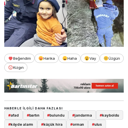
Beğendim
Harika
Haha
Vay
Üzgün
Kızgın
HABERLE ILGILI DAHA FAZLASI
#
afad
#
bartın
#
bulundu
#
jandarma
#
kayboldu
#
köyde alarm
#
küçük hira
#
orman
#
ulus