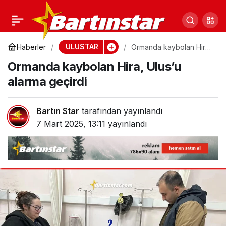
Adalet Bakanı Tunç’tan
0
Paylaş
TÜSİAD’a tepki:
ULUSTAR
Haberler
Ormanda kaybolan Hira,
Ulus’u alarma geçirdi
Ormanda kaybolan Hira, Ulus’u
Reddediyoruz!
alarma geçirdi
Bartın Star
tarafından yayınlandı
7 Mart 2025, 13:11
yayınlandı