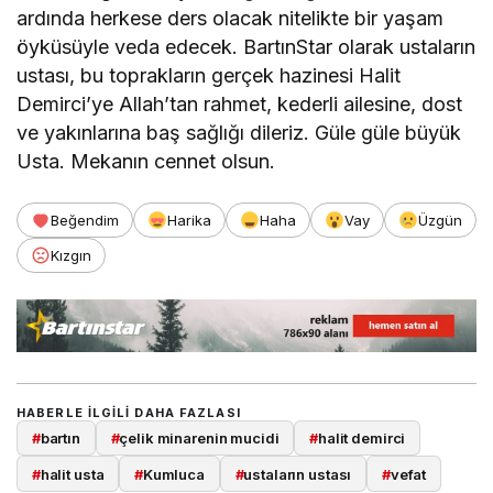
ardında herkese ders olacak nitelikte bir yaşam
öyküsüyle veda edecek. BartınStar olarak ustaların
ustası, bu toprakların gerçek hazinesi Halit
Demirci’ye Allah’tan rahmet, kederli ailesine, dost
ve yakınlarına baş sağlığı dileriz. Güle güle büyük
Usta. Mekanın cennet olsun.
Beğendim
Harika
Haha
Vay
Üzgün
Kızgın
HABERLE ILGILI DAHA FAZLASI
#
bartın
#
çelik minarenin mucidi
#
halit demirci
#
halit usta
#
Kumluca
#
ustaların ustası
#
vefat