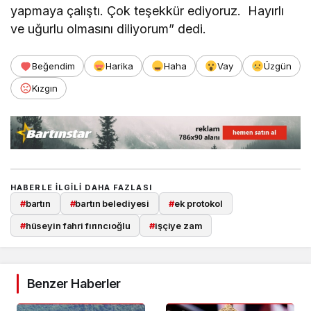
yapmaya çalıştı. Çok teşekkür ediyoruz. Hayırlı
ve uğurlu olmasını diliyorum” dedi.
Beğendim
Harika
Haha
Vay
Üzgün
Kızgın
HABERLE ILGILI DAHA FAZLASI
#
bartın
#
bartın belediyesi
#
ek protokol
#
hüseyin fahri fırıncıoğlu
#
işçiye zam
Benzer Haberler