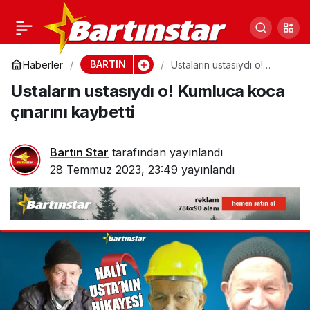
Bartın Belediyesi’nin
0
Paylaş
işçilerine zam! 574 kişiyi
BARTIN
Haberler
Ustaların ustasıydı o!
Kumluca koca çınarını
Ustaların ustasıydı o! Kumluca koca
kaybetti
kapsıyor
çınarını kaybetti
Bartın Star
tarafından yayınlandı
28 Temmuz 2023, 23:49
yayınlandı