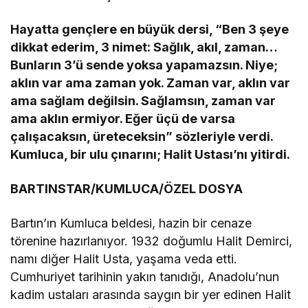
Hayatta gençlere en büyük dersi, “Ben 3 şeye
dikkat ederim, 3 nimet:
Sağlık, akıl, zaman…
Bunların 3’ü sende yoksa yapamazsın. Niye;
aklın var ama zaman yok. Zaman var, aklın var
ama sağlam değilsin. Sağlamsın, zaman var
ama aklın ermiyor. Eğer üçü de varsa
çalışacaksın, üreteceksin” sözleriyle verdi.
Kumluca, bir ulu çınarını; Halit Ustası’nı yitirdi.
BARTINSTAR/KUMLUCA/ÖZEL DOSYA
Bartın’ın Kumluca beldesi, hazin bir cenaze
törenine hazırlanıyor. 1932 doğumlu Halit Demirci,
namı diğer Halit Usta, yaşama veda etti.
Cumhuriyet tarihinin yakın tanıdığı, Anadolu’nun
kadim ustaları arasında saygın bir yer edinen Halit