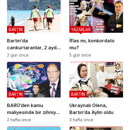
BARTIN
YAZARLAR
Bartın’da
İflas mı, konkordato
cankurtaranlar, 2 ayda
mu?
bakın kaç hayat
2 gün önce
5 gün önce
kurtardı?
BARTIN
BARTIN
BARÜ’den kamu
Ukraynalı Olena,
maliyesinde bir zihniyet
Bartın’da Aylin oldu
devrimi; BİS-ALYS
2 hafta önce
3 hafta önce