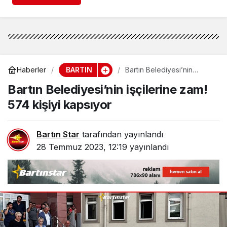
BARTIN
Haberler
Bartın Belediyesi’nin
işçilerine zam! 574 kişiyi
Bartın Belediyesi’nin işçilerine zam!
kapsıyor
574 kişiyi kapsıyor
Bartın Star
tarafından yayınlandı
28 Temmuz 2023, 12:19
yayınlandı