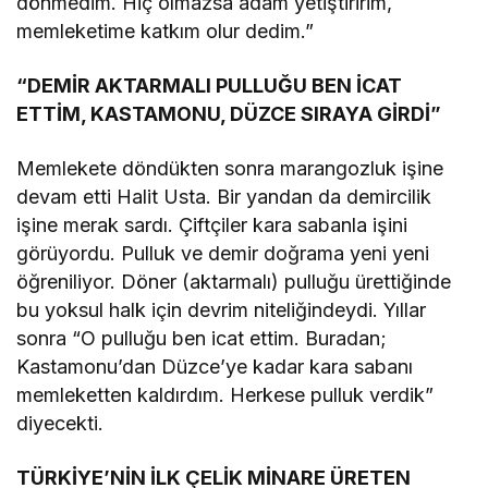
dönmedim. Hiç olmazsa adam yetiştiririm,
memleketime katkım olur dedim.”
“DEMİR AKTARMALI PULLUĞU BEN İCAT
ETTİM, KASTAMONU, DÜZCE SIRAYA GİRDİ”
Memlekete döndükten sonra marangozluk işine
devam etti Halit Usta. Bir yandan da demircilik
işine merak sardı. Çiftçiler kara sabanla işini
görüyordu. Pulluk ve demir doğrama yeni yeni
öğreniliyor. Döner (aktarmalı) pulluğu ürettiğinde
bu yoksul halk için devrim niteliğindeydi. Yıllar
sonra “O pulluğu ben icat ettim. Buradan;
Kastamonu’dan Düzce’ye kadar kara sabanı
memleketten kaldırdım. Herkese pulluk verdik”
diyecekti.
TÜRKİYE’NİN İLK ÇELİK MİNARE ÜRETEN