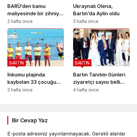
BARÜ’den kamu
Ukraynalı Olena,
maliyesinde bir zihniyet
Bartın’da Aylin oldu
devrimi; BİS-ALYS
2 hafta önce
3 hafta önce
BARTIN
BARTIN
İnkumu plajında
Bartın Tanıtım Günleri
kaybolan 33 çocuğu
ziyaretçi sayısı belli
onlar buldu
oldu
3 hafta önce
4 hafta önce
Bir Cevap Yaz
E-posta adresiniz yayınlanmayacak.
Gerekli alanlar