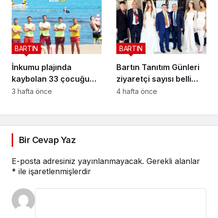
BARTIN
BARTIN
İnkumu plajında
Bartın Tanıtım Günleri
kaybolan 33 çocuğu
ziyaretçi sayısı belli
onlar buldu
oldu
3 hafta önce
4 hafta önce
Bir Cevap Yaz
E-posta adresiniz yayınlanmayacak.
Gerekli alanlar
*
ile işaretlenmişlerdir