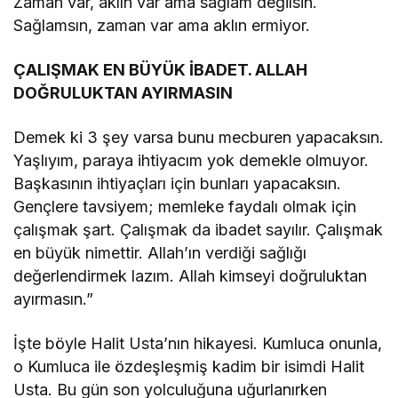
Zaman var, aklın var ama sağlam değilsin.
Sağlamsın, zaman var ama aklın ermiyor.
ÇALIŞMAK EN BÜYÜK İBADET. ALLAH
DOĞRULUKTAN AYIRMASIN
Demek ki 3 şey varsa bunu mecburen yapacaksın.
Yaşlıyım, paraya ihtiyacım yok demekle olmuyor.
Başkasının ihtiyaçları için bunları yapacaksın.
Gençlere tavsiyem; memleke faydalı olmak için
çalışmak şart. Çalışmak da ibadet sayılır. Çalışmak
en büyük nimettir. Allah’ın verdiği sağlığı
değerlendirmek lazım. Allah kimseyi doğruluktan
ayırmasın.”
İşte böyle Halit Usta’nın hikayesi. Kumluca onunla,
o Kumluca ile özdeşleşmiş kadim bir isimdi Halit
Usta. Bu gün son yolculuğuna uğurlanırken